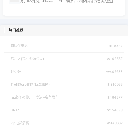
对于苹果来说，iPhone用上OLED屏后，iOS体系参加深色模式就显...
热门推荐
网购优惠券
18337
福利区(福利资源合集)
103557
轻松签
405683
TrollStore官网(巨魔官网)
310955
lsp必备の秒开、高清~准备发车
184377
GPT4
154638
vip电影解析
149682