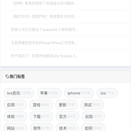
《原神》新角色释放了忠诚战斗的冷酷杀...
《魔灵时代》惊葫芦娃？新放置的手机游...
苹果公司正式推出了watchOS 7:新的拨号...
王者荣耀定制手机iPhone7/Plus正式发售...
终于等到了！苹果开始推送iOS 12 beta 2...
热门标签
ios资讯
苹果
iphone
ios
(3108)
(1426)
(1014)
(775)
应用
游戏
更新
测试
(735)
(644)
(519)
(503)
体验
下载
官方
出现
(484)
(473)
(445)
(437)
网站
软件
技术
如何
(400)
(379)
(352)
(349)