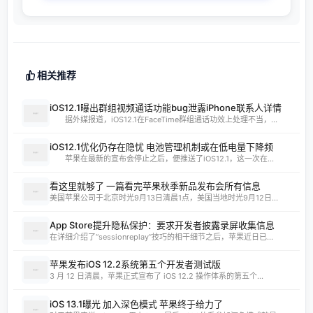
相关推荐
iOS12.1曝出群组视频通话功能bug泄露iPhone联系人详情
据外媒报道，iOS12.1在FaceTime群组通话功效上处理不当，...
iOS12.1优化仍存在隐忧 电池管理机制或在低电量下降频
苹果在最新的宣布会停止之后，便推送了iOS12.1，这一次在...
看这里就够了 一篇看完苹果秋季新品发布会所有信息
美国苹果公司于北京时光9月13日清晨1点，美国当地时光9月12日...
App Store提升隐私保护：要求开发者披露录屏收集信息
在详细介绍了“sessionreplay”技巧的相干细节之后，苹果近日已...
苹果发布iOS 12.2系统第五个开发者测试版
3 月 12 日清晨，苹果正式宣布了 iOS 12.2 操作体系的第五个...
iOS 13.1曝光 加入深色模式 苹果终于给力了