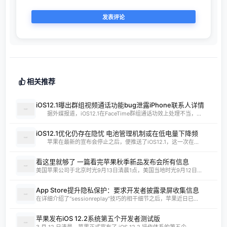
相关推荐
iOS12.1曝出群组视频通话功能bug泄露iPhone联系人详情
据外媒报道，iOS12.1在FaceTime群组通话功效上处理不当，...
iOS12.1优化仍存在隐忧 电池管理机制或在低电量下降频
苹果在最新的宣布会停止之后，便推送了iOS12.1，这一次在...
看这里就够了 一篇看完苹果秋季新品发布会所有信息
美国苹果公司于北京时光9月13日清晨1点，美国当地时光9月12日...
App Store提升隐私保护：要求开发者披露录屏收集信息
在详细介绍了“sessionreplay”技巧的相干细节之后，苹果近日已...
苹果发布iOS 12.2系统第五个开发者测试版