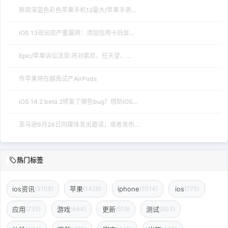
新款深蓝色彩色苹果手机12最大/苹果手表...
iOS 13现出现严重漏洞：添加信用卡后显...
Epic/苹果诉讼法官:将对索尼、任天堂、...
传苹果将在越南试产AirPods
iOS 14.2 beta 2修复了哪些bug？借助iOS...
亚马逊9月24日向媒体发出邀请；或者发布...
热门标签
ios资讯
苹果
iphone
ios
(3108)
(1426)
(1014)
(775)
应用
游戏
更新
测试
(735)
(644)
(519)
(503)