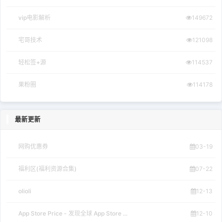
vip电影解析
149672
宅哥技术
121098
轻松签+源
114537
果粉圈
114178
最新更新
网购优惠券
03-19
福利区(福利资源合集)
07-22
olioli
12-13
App Store Price - 发现全球 App Store ...
12-10