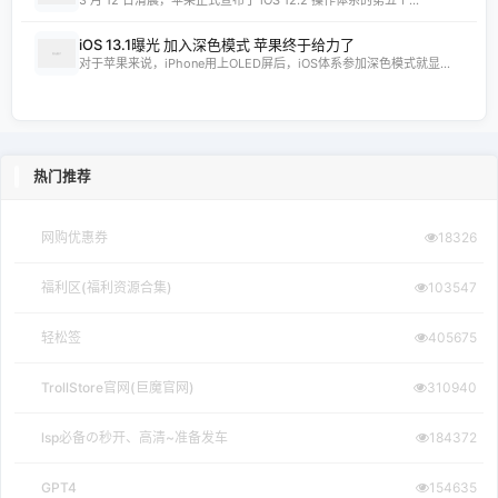
3 月 12 日清晨，苹果正式宣布了 iOS 12.2 操作体系的第五个...
iOS 13.1曝光 加入深色模式 苹果终于给力了
对于苹果来说，iPhone用上OLED屏后，iOS体系参加深色模式就显...
热门推荐
网购优惠券
18326
福利区(福利资源合集)
103547
轻松签
405675
TrollStore官网(巨魔官网)
310940
lsp必备の秒开、高清~准备发车
184372
GPT4
154635