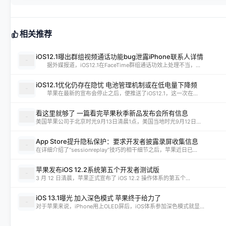
相关推荐
iOS12.1曝出群组视频通话功能bug泄露iPhone联系人详情
据外媒报道，iOS12.1在FaceTime群组通话功效上处理不当，...
iOS12.1优化仍存在隐忧 电池管理机制或在低电量下降频
苹果在最新的宣布会停止之后，便推送了iOS12.1，这一次在...
看这里就够了 一篇看完苹果秋季新品发布会所有信息
美国苹果公司于北京时光9月13日清晨1点，美国当地时光9月12日...
App Store提升隐私保护：要求开发者披露录屏收集信息
在详细介绍了“sessionreplay”技巧的相干细节之后，苹果近日已...
苹果发布iOS 12.2系统第五个开发者测试版
3 月 12 日清晨，苹果正式宣布了 iOS 12.2 操作体系的第五个...
iOS 13.1曝光 加入深色模式 苹果终于给力了
对于苹果来说，iPhone用上OLED屏后，iOS体系参加深色模式就显...