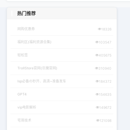
热门推荐
网购优惠券
18326
福利区(福利资源合集)
103547
轻松签
405675
TrollStore官网(巨魔官网)
310940
lsp必备の秒开、高清~准备发车
184372
GPT4
154635
vip电影解析
149672
宅哥技术
121098