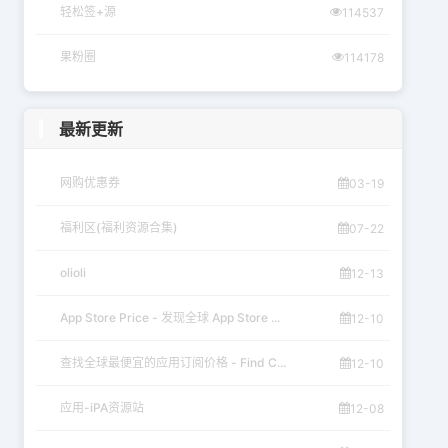
轻松签+源
114537
果粉圈
114178
最新更新
网购优惠券
03-19
福利区(福利资源合集)
07-22
olioli
12-13
App Store Price - 发现全球 App Store ...
12-10
查找全球最便宜的应用订阅价格 - Find C...
12-10
应用-iPA资源站
12-08