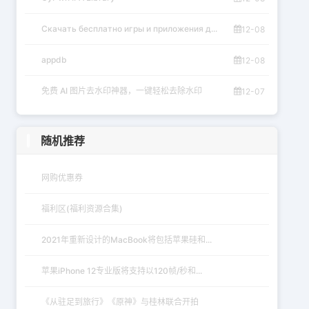
Скачать бесплатно игры и приложения д...
12-08
appdb
12-08
免费 AI 图片去水印神器，一键轻松去除水印
12-07
随机推荐
网购优惠券
福利区(福利资源合集)
2021年重新设计的MacBook将包括苹果硅和...
苹果iPhone 12专业版将支持以120帧/秒和...
《从驻足到旅行》《原神》与桂林联合开拍