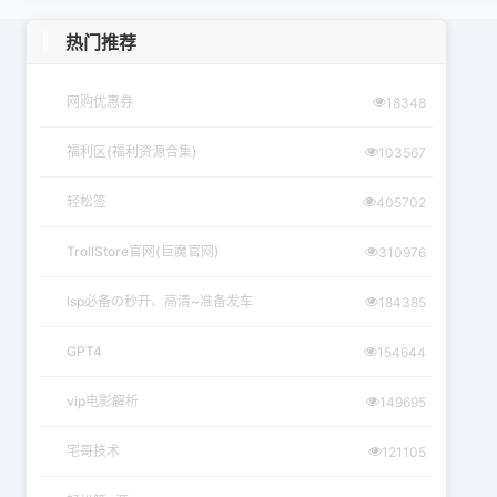
热门推荐
网购优惠券
18348
福利区(福利资源合集)
103567
轻松签
405702
TrollStore官网(巨魔官网)
310976
lsp必备の秒开、高清~准备发车
184385
GPT4
154644
vip电影解析
149695
宅哥技术
121105