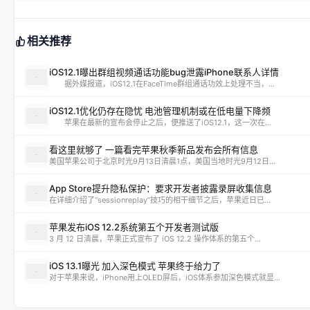
相关推荐
iOS12.1曝出群组视频通话功能bug泄露iPhone联系人详情
据外媒报道，iOS12.1在FaceTime群组通话功效上处理不当，...
iOS12.1优化仍存在隐忧 电池管理机制或在低电量下降频
苹果在最新的宣布会停止之后，便推送了iOS12.1，这一次在...
看这里就够了 一篇看完苹果秋季新品发布会所有信息
美国苹果公司于北京时光9月13日清晨1点，美国当地时光9月12日...
App Store提升隐私保护：要求开发者披露录屏收集信息
在详细介绍了“sessionreplay”技巧的相干细节之后，苹果近日已...
苹果发布iOS 12.2系统第五个开发者测试版
3 月 12 日清晨，苹果正式宣布了 iOS 12.2 操作体系的第五个...
iOS 13.1曝光 加入深色模式 苹果终于给力了
对于苹果来说，iPhone用上OLED屏后，iOS体系参加深色模式就显...