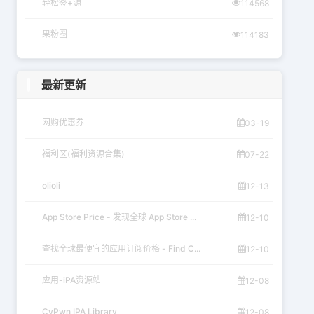
轻松签+源
114568
果粉圈
114183
最新更新
网购优惠券
03-19
福利区(福利资源合集)
07-22
olioli
12-13
App Store Price - 发现全球 App Store ...
12-10
查找全球最便宜的应用订阅价格 - Find C...
12-10
应用-iPA资源站
12-08
CyPwn IPA Library
12-08