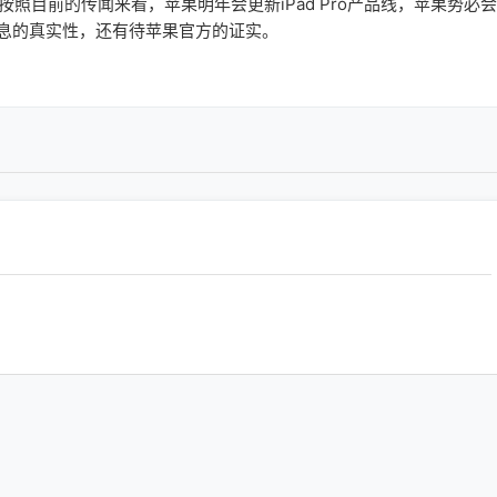
目前的传闻来看，苹果明年会更新iPad Pro产品线，苹果势必会
述消息的真实性，还有待苹果官方的证实。