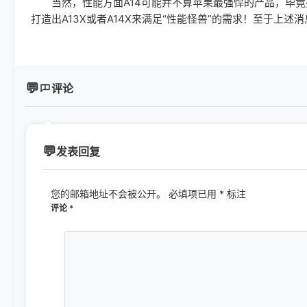
当然，性能方面A14可能并不算苹果最强悍的产品，毕竟按照
打造出A13X或者A14X来满足“性能怪兽”的需求！至于上
评论
发表回复
您的邮箱地址不会被公开。
必填项已用
*
标注
评论
*