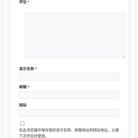
苹果发布iOS 12.2系统第五个开发者测试版
3 月 12 日清晨，苹果正式宣布了 iOS 12.2 操作体系的第五个...
iOS 13.1曝光 加入深色模式 苹果终于给力了
对于苹果来说，iPhone用上OLED屏后，iOS体系参加深色模式就显...
热门推荐
网购优惠券
18357
福利区(福利资源合集)
103589
轻松签
405721
TrollStore官网(巨魔官网)
311011
lsp必备の秒开、高清~准备发车
184396