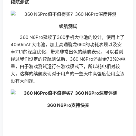
到18：9，而是一系列的设计变化以及系统适配，如果没
有系统适配，没有更多的应用去支持，全面屏只是屏幕更
大，带来的只有视觉体验提升而没有使用体验的提升，只
有真正针对全面屏进行优化才能让全面屏全面起来
360 N6Pro作为360手机N系列的一员，秉承360手
机大内存、大电池的优良设计，使用上旗舰级高通骁龙
660处理器，高通骁龙660提供更为出色的性能同时带来
了更好的续航表现，加上4050mAh电池和安卓7.1.1底层
的360 OS 3.0大大提升了手机续航表现。4GB/6GB大内
存可以为手机提供更大的内存运行空间，后台开更多的应
用手机的不会卡顿，还有64GB/128GB的储存空间，无需
担心手机空间不够用的问题。360 OS 3.0提升系统流畅
度的同时也新增了不少的新功能，万能扫一扫让你只要一
个APP就能扫遍生活所需的二维码，相机助手让你微信、
QQ视频也能玩萌颜、也可以美颜，带来更多的乐趣，还
有更多的新功能不仅提醒效率，还带来不一样的使用体