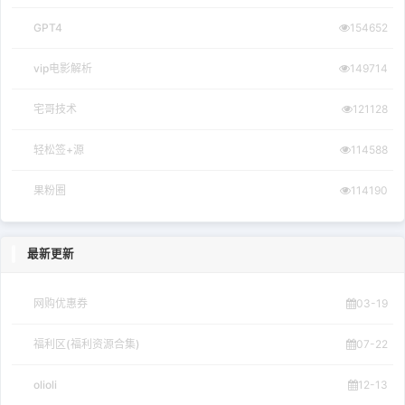
福利区(福利资源合集)
IPhone新的听力保护功能:音量和时长7天...
如何清洁iPhone扬声器和麦克风
什么是快速获取？支持哪些型号？
如何在iOS上为英雄联盟手游预留测试资格？
苹果发布iOS 12 beta 8开发者预览版更新
苹果发布了watchOS 7的第一个公开测试版
热门标签
ios资讯
苹果
iphone
ios
(3108)
(1426)
(1014)
(775)