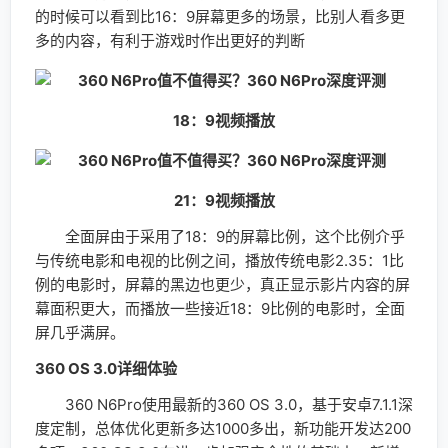
与传统电影和电视的比例之间，播放传统电影2.35：1比
例的电影时，屏幕的黑边也更少，真正显示影片内容的屏
幕面积更大，而播放一些接近18：9比例的电影时，全面
屏几乎满屏。
360 OS 3.0详细体验
360 N6Pro使用最新的360 OS 3.0，基于安卓7.1.1深
度定制，总体优化更新多达1000多出，新功能开发达200
多项。360 OS 3.0在进一步加强安全性的基础上，新增
加了万能扫一扫、相机助手等的全新功能，同时也对系统
的UI进行了调整，为用户提供一个功能更丰富，安全性能
出色的系统。360 N6Pro是一款全面屏手机，360 OS也
带来了全面屏的优化，让全面屏使用体验更为出色。
360 OS 3.0新加入了性能调度智能引擎－－Hybrid
Engine，这个性能调度智能引擎通过对安卓底层的代码
进行优化升级，以及对用户的行为进行缝隙，实现一套更
贴合用户习惯的SOC调用机制。简单来说就是360 OS
3.0具备学习功能，可以根据用户的使用习惯在平时智能