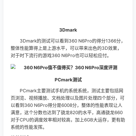
360 N6Pro充电测试
360 N6Pro不仅拥有4050mAh大电池，同时还支持
高通的QC3.0快充，理论能达到9V2A的快充规格，实际
测试也能达到接近15w的充电功率，充电20分钟能充进
15%的电量，4050mAh的电池只要1小时40分钟就充满，
大大节省了充电的时间。
总结
在全面屏爆发的时候，360手机为我们带来了旗下首
款全面屏手机360 N6Pro，这款手机拥有旗舰级的配置，
拥有5.99英寸的全面屏，还拥有双摄像头，可以说是360
手机诚意之作。全面屏确实带来更好的视觉体验，而且
360 OS也针对全面屏作出优化，让全面屏手机的使用体
验得以提升。全面屏手机不是简单地将16：9的屏幕拉长