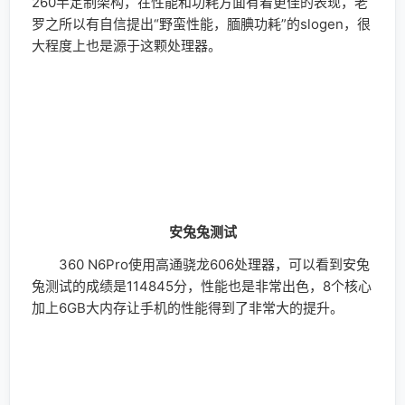
续航测试
续航测试
360 N6Pro延续了360手机大电池的设计，使用上了
4050mAh大电池，加上高通骁龙660的功耗表现以及安
卓7.1.1的深度优化，带来非常出色的续航表现。可以看到
经过我们设定的续航测试后，360 N6Pro还剩余73%的电
量，由于游戏测试运行在游戏模式下，所以耗电相对较
大，这样的续航表现对于用户的一整天中高强度使用应该
没有大问题。
360 N6Pro支持快充