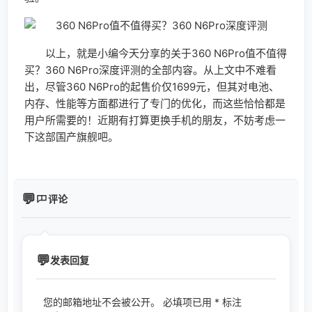
下次评论时使用。
相关推荐
iOS12.1曝出群组视频通话功能bug泄露iPhone联系人详情
据外媒报道，iOS12.1在FaceTime群组通话功效上处理不当，...
iOS12.1优化仍存在隐忧 电池管理机制或在低电量下降频
苹果在最新的宣布会停止之后，便推送了iOS12.1，这一次在...
看这里就够了 一篇看完苹果秋季新品发布会所有信息
美国苹果公司于北京时光9月13日清晨1点，美国当地时光9月12日...
App Store提升隐私保护：要求开发者披露录屏收集信息
在详细介绍了“sessionreplay”技巧的相干细节之后，苹果近日已...