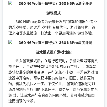
进入游戏模式后，在运行游戏时，手机处理器都将八
核全开，并自动提升CPU与GPU的运行主频， 让游戏始
终获得最多的性能资源，运行流畅不卡顿。手游在游戏加
速器中开启时，可以获得更高的帧率，画面、操作更流
畅，料敌先机快人一步。不仅如此， 游戏加速器还可以
通过限制后台应用的下载速率，将更多上网带宽供给前台
游 戏，让游戏运行在良好的网络环境，尽可能减少因网
速而出现的卡顿。
免打扰功能
游戏加速器支持开启游戏免打扰模式，游戏时，应用
通知可以正常接收， 但不会弹窗显示，避免不必要的弹
窗干扰游戏体验。来电时，不会跳转至通话界面，直接弹
出来 电悬浮球，玩家可以自行选择接听和挂断。也可直
接设置后台挂断，游戏时自 动挂断接入电话，保证连续
的游戏体验。
拍照体验