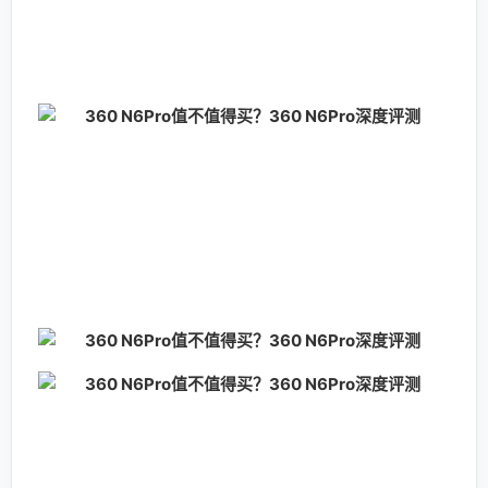
畅运行。另外，360 N6Pro使用高通骁龙660处理器，这
颗处理器在不少的旗舰手机上使用，拥有非常出色的性能
表现。。
骁龙660移动平台是今年中高端市场的明星产品，包
括小米、OPPO、vivo都有采用，但产品普遍维持在2500
元以上的价位。如今360 N6Pro采用了同款平台，但价格
已经拉至2000元以下，瞬间展示了不俗的竞争力。
作为高通全新推出的骁龙600系新品，骁龙660不仅
有着超越往代的性能，更被赋予了旗舰一级的特性，包括
Kryo 260半定制架构、Spectra ISP、Hexgon DSP、
X12 LTE Modem等，在运算性能、图像处理、连接性上
均有突破。
骁龙660采用14nm FinFET工艺，8核Kryo 260架
构，4+4双丛集设计，最高运行频率2.2GHz，内置
Adreno 512 GPU。值得注意的一点是，骁龙660并没有
像骁龙625一样采用了ARM公版架构，首次引入了Kryo