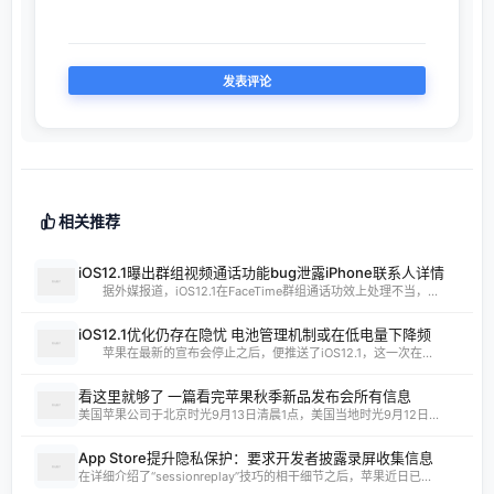
GPT4
154652
vip电影解析
149714
宅哥技术
121128
轻松签+源
114588
果粉圈
114190
最新更新
网购优惠券
03-19
福利区(福利资源合集)
07-22
olioli
12-13