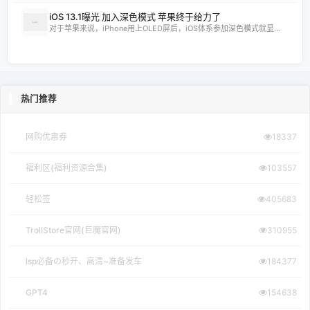
iOS 13.1曝光 加入深色模式 苹果终于给力了
对于苹果来说，iPhone用上OLED屏后，iOS体系参加深色模式就显...
热门推荐
网购优惠券
18337
福利区(福利资源合集)
103557
轻松签
405683
TrollStore官网(巨魔官网)
310955
lsp必备の秒开、高清~准备发车
184377
GPT4
154638