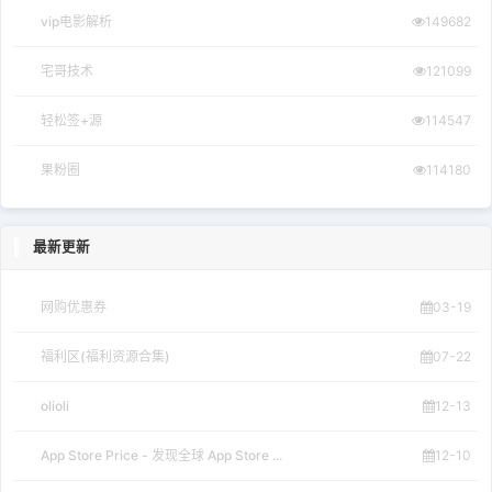
vip电影解析
149682
宅哥技术
121099
轻松签+源
114547
果粉圈
114180
最新更新
网购优惠券
03-19
福利区(福利资源合集)
07-22
olioli
12-13
App Store Price - 发现全球 App Store ...
12-10