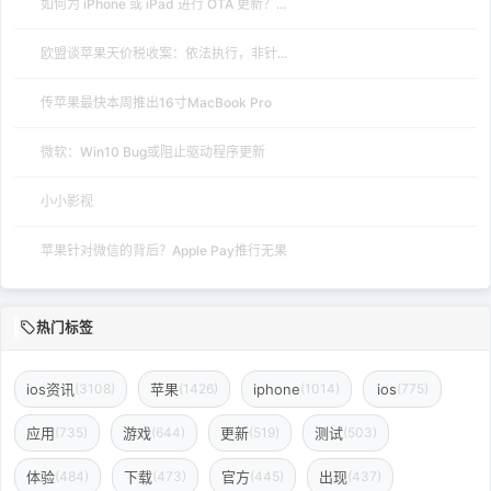
如何为 iPhone 或 iPad 进行 OTA 更新？...
欧盟谈苹果天价税收案：依法执行，非针...
传苹果最快本周推出16寸MacBook Pro
微软：Win10 Bug或阻止驱动程序更新
小小影视
苹果针对微信的背后？Apple Pay推行无果
热门标签
ios资讯
苹果
iphone
ios
(3108)
(1426)
(1014)
(775)
应用
游戏
更新
测试
(735)
(644)
(519)
(503)
体验
下载
官方
出现
(484)
(473)
(445)
(437)