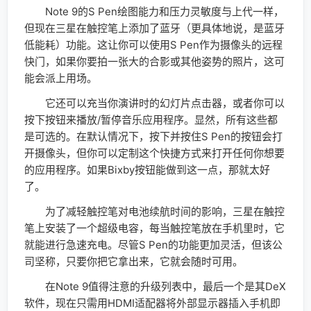
Note 9的S Pen绘图能力和压力灵敏度与上代一样，
但现在三星在触控笔上添加了蓝牙（更具体地说，是蓝牙
低能耗）功能。这让你可以使用S Pen作为摄像头的远程
快门，如果你要拍一张大的合影或其他姿势的照片，这可
能会派上用场。
它还可以充当你演讲时的幻灯片点击器，或者你可以
按下按钮来播放/暂停音乐应用程序。显然，所有这些都
是可选的。在默认情况下，按下并按住S Pen的按钮会打
开摄像头，但你可以定制这个快捷方式来打开任何你想要
的应用程序。如果Bixby按钮能做到这一点，那就太好
了。
为了减轻触控笔对电池续航时间的影响，三星在触控
笔上安装了一个超级电容，每当触控笔放在手机里时，它
就能进行急速充电。尽管S Pen的功能更加灵活，但该公
司坚称，只要你把它拿出来，它就会随时可用。
在Note 9值得注意的升级列表中，最后一个是其DeX
软件，现在只需用HDMI适配器将外部显示器插入手机即