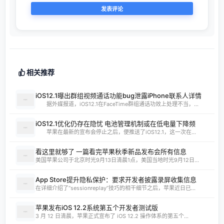
相关推荐
iOS12.1曝出群组视频通话功能bug泄露iPhone联系人详情
据外媒报道，iOS12.1在FaceTime群组通话功效上处理不当，...
iOS12.1优化仍存在隐忧 电池管理机制或在低电量下降频
苹果在最新的宣布会停止之后，便推送了iOS12.1，这一次在...
看这里就够了 一篇看完苹果秋季新品发布会所有信息
美国苹果公司于北京时光9月13日清晨1点，美国当地时光9月12日...
App Store提升隐私保护：要求开发者披露录屏收集信息
在详细介绍了“sessionreplay”技巧的相干细节之后，苹果近日已...
苹果发布iOS 12.2系统第五个开发者测试版
3 月 12 日清晨，苹果正式宣布了 iOS 12.2 操作体系的第五个...