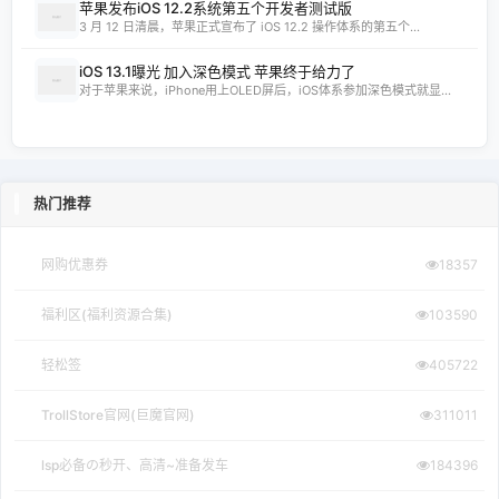
苹果发布iOS 12.2系统第五个开发者测试版
3 月 12 日清晨，苹果正式宣布了 iOS 12.2 操作体系的第五个...
iOS 13.1曝光 加入深色模式 苹果终于给力了
对于苹果来说，iPhone用上OLED屏后，iOS体系参加深色模式就显...
热门推荐
网购优惠券
18357
福利区(福利资源合集)
103590
轻松签
405722
TrollStore官网(巨魔官网)
311011
lsp必备の秒开、高清~准备发车
184396