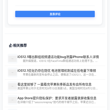
相关推荐
iOS12.1曝出群组视频通话功能bug泄露iPhone联系人详情
据外媒报道，iOS12.1在FaceTime群组通话功效上处理不当，...
iOS12.1优化仍存在隐忧 电池管理机制或在低电量下降频
苹果在最新的宣布会停止之后，便推送了iOS12.1，这一次在...
看这里就够了 一篇看完苹果秋季新品发布会所有信息
美国苹果公司于北京时光9月13日清晨1点，美国当地时光9月12日...
App Store提升隐私保护：要求开发者披露录屏收集信息
在详细介绍了“sessionreplay”技巧的相干细节之后，苹果近日已...