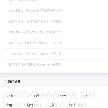
已运往美国！iPhone 8打包出货场景遭曝光
在什么情况下我可以在苹果手机保修期内...
苹果 iPhone 11 成为 2020 一季度最受欢...
苹果iPhone X常用手势有哪些？iPhone X...
iPhone SE 2或将同AirPods Pro一样，没...
爱马仕将推全新限量版Apple Watch表带，...
热门标签
ios资讯
苹果
iphone
ios
(3108)
(1426)
(1014)
(775)
应用
游戏
更新
测试
(735)
(644)
(519)
(503)