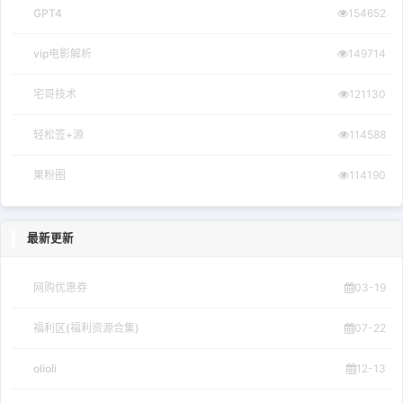
GPT4
154652
vip电影解析
149714
宅哥技术
121130
轻松签+源
114588
果粉圈
114190
最新更新
网购优惠券
03-19
福利区(福利资源合集)
07-22
olioli
12-13