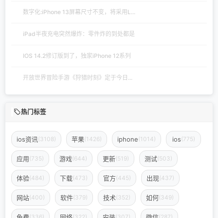
数字化:iPhone 13屏幕尺寸不变，将采用L...
iPad半夜充电突然爆炸：零件炸的到处都是
IOS 14.2修订版到了，独家iPhone 12系列
开放世界冒险手游《狩猎时刻》定于今日...
热门标签
ios资讯
苹果
iphone
ios
(3108)
(1426)
(1014)
(775)
应用
游戏
更新
测试
(735)
(644)
(519)
(503)
体验
下载
官方
出现
(484)
(473)
(445)
(437)
网站
软件
技术
如何
(400)
(379)
(352)
(349)
免费
网络
安装
微信
(336)
(322)
(307)
(287)