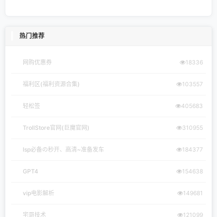
热门推荐
网购优惠券
18336
福利区(福利资源合集)
103557
轻松签
405683
TrollStore官网(巨魔官网)
310955
lsp必备の秒开、高清~准备发车
184377
GPT4
154638
vip电影解析
149681
宅哥技术
121099