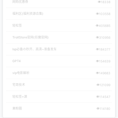
网购优惠券
18338
福利区(福利资源合集)
103558
轻松签
405685
TrollStore官网(巨魔官网)
310956
lsp必备の秒开、高清~准备发车
184377
GPT4
154639
vip电影解析
149683
宅哥技术
121099
轻松签+源
114547
果粉圈
114180