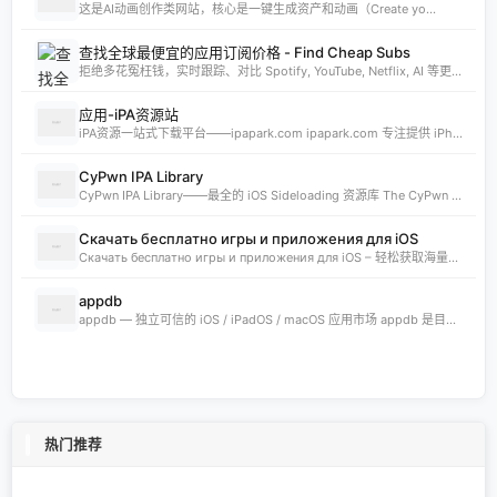
这是AI动画创作类网站，核心是一键生成资产和动画（Create yo...
查找全球最便宜的应用订阅价格 - Find Cheap Subs
拒绝多花冤枉钱，实时跟踪、对比 Spotify, YouTube, Netflix, AI 等更多 App 的全球订阅价格。发现 App Store 最低价国家，订阅费用立省 80%。
应用-iPA资源站
iPA资源一站式下载平台——ipapark.com ipapark.com 专注提供 iPhone、iPad、iPod 软体的 IPA 文件下载服务，覆盖 iOS4 至 iOS16 全系统版本，满足不同机型的用户需求。无论是正版砸壳、开心版软件，还是越狱插件、免费证书，都可在本站快速获取。 核心优势 **全网最全 ip
CyPwn IPA Library
CyPwn IPA Library——最全的 iOS Sideloading 资源库 The CyPwn IPA Library is the most complete sideloading library available for iOS devices. 这里聚合了海量 IPA 包，覆盖 Jailbreak
Скачать бесплатно игры и приложения для iOS
Скачать бесплатно игры и приложения для iOS – 轻松获取海量精品 在 iklassika.ru，您可以 Скачать 各类 бесплатно 的 игры 与 приложения，专为 iOS 设备打造。平台汇聚最新、最热的移动资源，让用户无需繁琐搜索，一键下载，畅享无
appdb
appdb — 独立可信的 iOS / iPadOS / macOS 应用市场 appdb 是目前最大的 独立 marketplace，专注于 iOS、iPadOS 与 macOS 生态。无论是开发者想要免费发布应用，还是普通用户想要安全、私密地下载安装自己需要的 app，都可以在这里轻松实现。 核心优势 免费发布：开
热门推荐