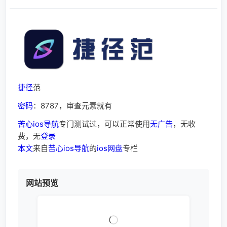
捷径
范
密码
：8787，审查元素就有
苦心ios导航
专门测试过，可以正常使用
无广告
，无收
费，无
登录
本文
来自
苦心ios导航
的
ios网盘
专栏
网站预览