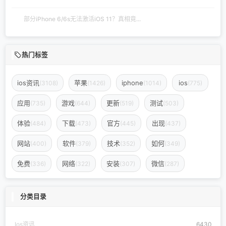
部分iPhone 6/6s无法激活iOS 11？真相竟...
热门标签
ios资讯
苹果
iphone
ios
(3108)
(1426)
(1014)
(775)
应用
游戏
更新
测试
(735)
(644)
(519)
(503)
体验
下载
官方
出现
(484)
(473)
(445)
(437)
网站
软件
技术
如何
(400)
(379)
(352)
(349)
免费
网络
安装
微信
(336)
(322)
(307)
(287)
分类目录
Ios资讯
6430