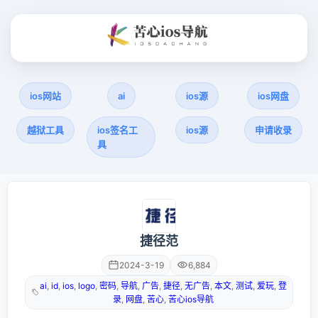
ios网站
ai
ios源
ios网盘
越狱工具
ios签名工
ios源
申请收录
具
捷径范
2024-3-19
6,884
ai
,
id
,
ios
,
logo
,
密码
,
导航
,
广告
,
捷径
,
无广告
,
本文
,
测试
,
爱玩
,
登
录
,
网盘
,
苦心
,
苦心ios导航