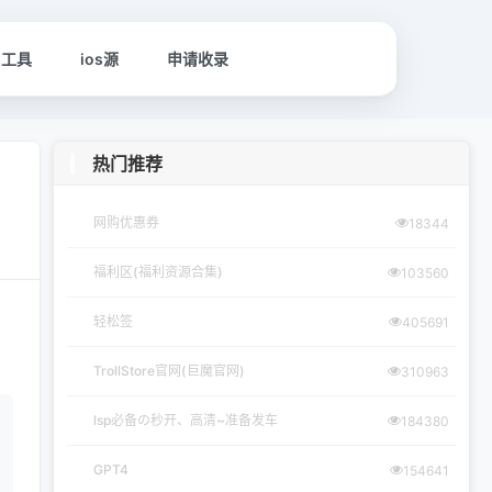
名工具
ios源
申请收录
热门推荐
网购优惠券
18344
福利区(福利资源合集)
103560
轻松签
405691
TrollStore官网(巨魔官网)
310963
lsp必备の秒开、高清~准备发车
184380
GPT4
154641