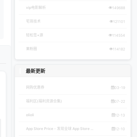
vip电影解析
149688
宅哥技术
121101
轻松签+源
114554
果粉圈
114182
最新更新
网购优惠券
03-19
福利区(福利资源合集)
07-22
olioli
12-13
App Store Price - 发现全球 App Store ...
12-10