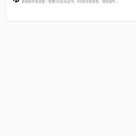
爱锋助手资源盘 - 免费iOS企业证书、IPA签名安装包、微信插件...