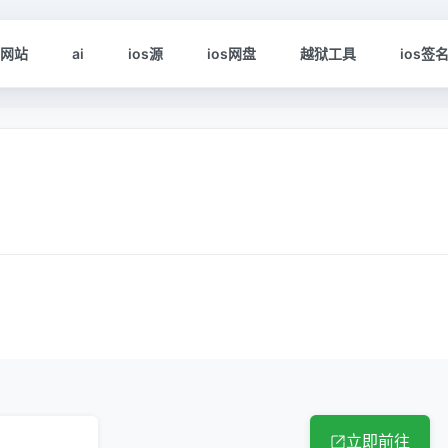
s网站
ai
ios源
ios网盘
越狱工具
ios签
立即前往