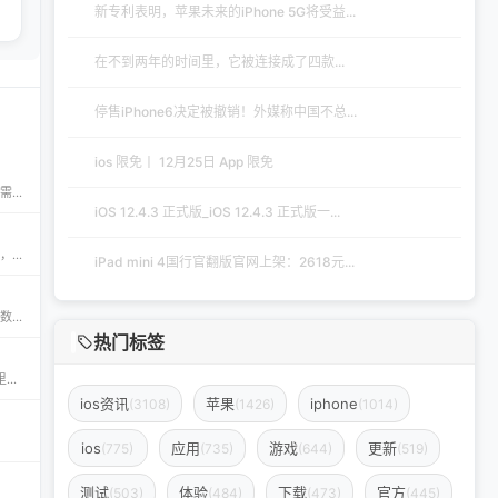
新专利表明，苹果未来的iPhone 5G将受益...
在不到两年的时间里，它被连接成了四款...
停售iPhone6决定被撤销！外媒称中国不总...
ios 限免丨 12月25日 App 限免
iPA资源一站式下载平台——ipapark.com ipapark.com 专注提供 iPhone、iPad、iPod 软体的 IPA 文件下载服务，覆盖 iOS4 至 iOS16 全系统版本，满足不同机型的用户需求。无论是正版砸壳、开心版软件，还是越狱插件、免费证书，都可在本站快速获取。 核心优势 **全网最全 ip
iOS 12.4.3 正式版_iOS 12.4.3 正式版一...
appdb — 独立可信的 iOS / iPadOS / macOS 应用市场 appdb 是目前最大的 独立 marketplace，专注于 iOS、iPadOS 与 macOS 生态。无论是开发者想要免费发布应用，还是普通用户想要安全、私密地下载安装自己需要的 app，都可以在这里轻松实现。 核心优势 免费发布：开
iPad mini 4国行官翻版官网上架：2618元...
免费 AI 图片去水印神器——AirMore AI 想要快速、免费地删除图片中的文字、logo或水印？AirMore AI 提供的免费在线图片去水印工具，无需登录注册，只需一键上传，数秒即可生成高清无水印图片。 核心优势 免费且无需注册，使用门槛为零。 AI 自动识别并清理图片中的水印、文字或徽标。 一键轻松去除水印，
热门标签
钟意助手‑JoiHouse钟意小屋：果粉的专属 iOS 探索平台 钟意Apple助手（JoiHouse钟意小屋）致力于为 iPhone、iPad 用户提供最新、最全的 iOS 资源与实用技巧。这里汇聚了巨魔商店TrollStore、系统定制、越狱JailBreak等热门内容，让每一位果粉都能轻松玩转 iOS 的无限可能
ios资讯
苹果
iphone
(3108)
(1426)
(1014)
ios
应用
游戏
更新
(775)
(735)
(644)
(519)
测试
体验
下载
官方
(503)
(484)
(473)
(445)