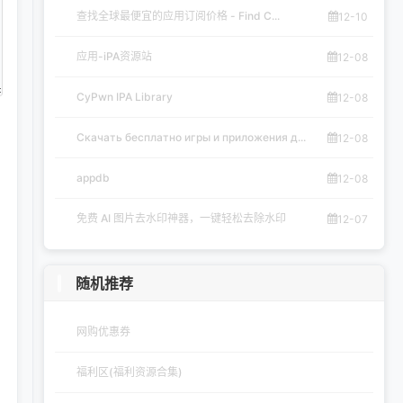
查找全球最便宜的应用订阅价格 - Find C...
12-10
应用-iPA资源站
12-08
CyPwn IPA Library
12-08
Скачать бесплатно игры и приложения д...
12-08
appdb
12-08
免费 AI 图片去水印神器，一键轻松去除水印
12-07
随机推荐
网购优惠券
福利区(福利资源合集)