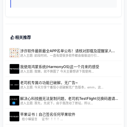
相关推荐
涉诈软件最新最全APP名单公布！请核对卸载及提醒家人朋友卸载！
进入主题: 前段时间，一直有提很多软件都会偷偷运行引...
我使用鸿蒙系统(HarmonyOS)这一个月来的感受
进入主题: 我懒，就不换图了 今天主要想讲下我使用...
老司机专属の功能已破解，无广告~
进入主题: 今天分享个番茄小说破解无广告版本，emm，这...
解决心科技圈无法复制问题，老司机TestFlight兑换码邀请链接
进入主题: 首先，先说下，由于我改动了原站，所以...
苹果证书丨自己签名任何苹果软件
给小编留言 证书！！！！...