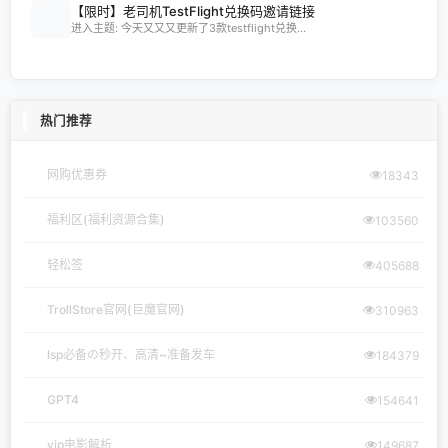
【限时】老司机TestFlight兑换码邀请链接
进入主题: 今天又又又更新了3款testflight兑换...
热门推荐
网购优惠券
18343
福利区(福利资源合集)
103560
轻松签
405688
TrollStore官网(巨魔官网)
310963
lsp必备の秒开、高清~准备发车
184379
GPT4
154641
vip电影解析
149687