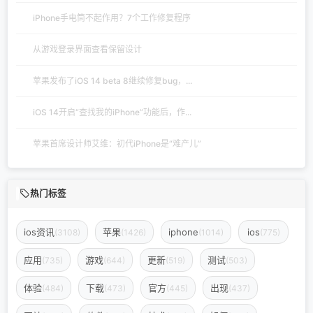
iPhone手电筒不起作用？7个工作修复程序
从游戏登录界面查看保留设计
苹果发布了iOS 14 beta 8继续修复bug，...
iOS 14开启“查找我的iPhone”功能后，作...
苹果首席设计师艾维：初代iPhone是“难产儿”
热门标签
ios资讯
苹果
iphone
ios
(3108)
(1426)
(1014)
(775)
应用
游戏
更新
测试
(735)
(644)
(519)
(503)
体验
下载
官方
出现
(484)
(473)
(445)
(437)