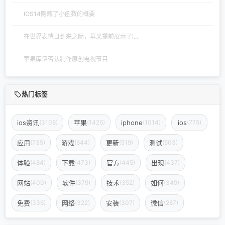
IOS14隐藏了小函数的概要
在世界表情日到来之际，苹果提前展示了i...
苹果库伊否认制作原创电视节目
热门标签
ios资讯
苹果
iphone
ios
(3108)
(1426)
(1014)
(775)
应用
游戏
更新
测试
(735)
(644)
(519)
(503)
体验
下载
官方
出现
(484)
(473)
(445)
(437)
网站
软件
技术
如何
(400)
(379)
(352)
(349)
免费
网络
安装
微信
(336)
(322)
(307)
(287)