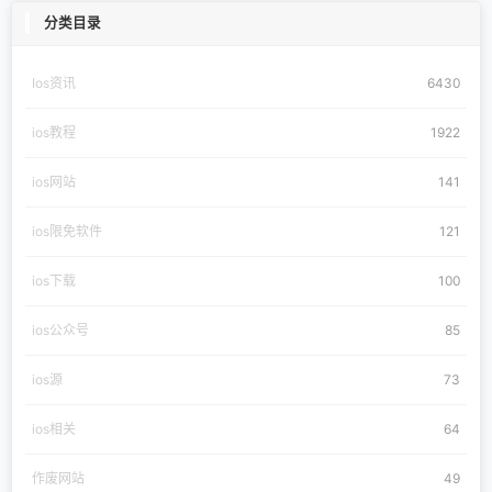
分类目录
Ios资讯
6430
ios教程
1922
ios网站
141
ios限免软件
121
ios下载
100
ios公众号
85
ios源
73
ios相关
64
作废网站
49