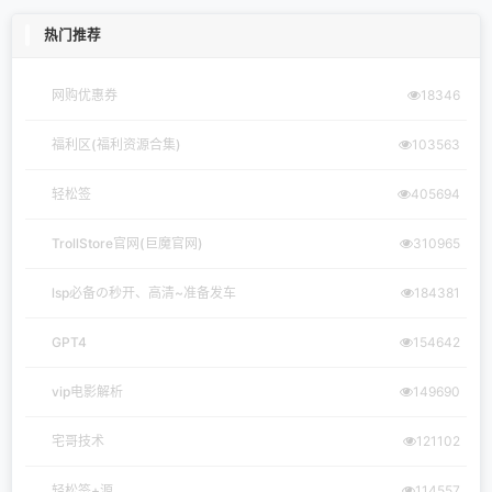
热门推荐
网购优惠券
18346
福利区(福利资源合集)
103563
轻松签
405694
TrollStore官网(巨魔官网)
310965
lsp必备の秒开、高清~准备发车
184381
GPT4
154642
vip电影解析
149690
宅哥技术
121102
轻松签+源
114557