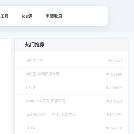
名工具
ios源
申请收录
热门推荐
网购优惠券
18341
福利区(福利资源合集)
103560
轻松签
405686
TrollStore官网(巨魔官网)
310961
lsp必备の秒开、高清~准备发车
184379
GPT4
154640