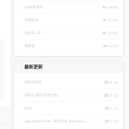
vip电影解析
149686
宅哥技术
121100
轻松签+源
114550
果粉圈
114182
最新更新
网购优惠券
03-19
福利区(福利资源合集)
07-22
olioli
12-13
App Store Price - 发现全球 App Store ...
12-10