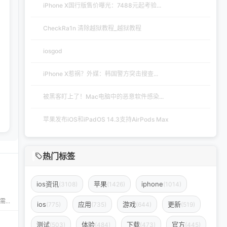
iPhone X国行版售价曝光：7488元起考验...
CheckRa1n 清除越狱教程_越狱教程
iosgod
iPhone X惹祸？外媒：韩国警方突击搜查...
被黑客盯上了！Mac电脑中的恶意软件感染...
苹果发布iOS和iPadOS 14.3支持AirPods Max
热门标签
ios资讯
苹果
iphone
(3108)
(1426)
(1014)
iPA资源一站式下载平台——ipapark.com ipapark.com 专注提供 iPhone、iPad、iPod 软体的 IPA 文件下载服务，覆盖 iOS4 至 iOS16 全系统版本，满足不同机型的用户需求。无论是正版砸壳、开心版软件，还是越狱插件、免费证书，都可在本站快速获取。 核心优势 **全网最全 ip
ios
应用
游戏
更新
(775)
(735)
(644)
(519)
测试
体验
下载
官方
(503)
(484)
(473)
(445)