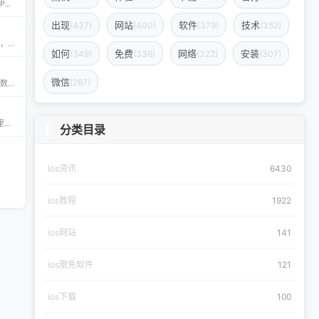
CyPwn IPA Library——最全的 iOS Sideloading 资源库 The CyPwn IPA Library is the most complete sideloading library available for iOS devices. 这里聚合了海量 IPA 包，覆盖 Jailbreak
出现
网站
软件
技术
(437)
(400)
(379)
(352)
appdb — 独立可信的 iOS / iPadOS / macOS 应用市场 appdb 是目前最大的 独立 marketplace，专注于 iOS、iPadOS 与 macOS 生态。无论是开发者想要免费发布应用，还是普通用户想要安全、私密地下载安装自己需要的 app，都可以在这里轻松实现。 核心优势 免费发布：开
如何
免费
网络
安装
(349)
(336)
(322)
(307)
微信
(287)
免费 AI 图片去水印神器——AirMore AI 想要快速、免费地删除图片中的文字、logo或水印？AirMore AI 提供的免费在线图片去水印工具，无需登录注册，只需一键上传，数秒即可生成高清无水印图片。 核心优势 免费且无需注册，使用门槛为零。 AI 自动识别并清理图片中的水印、文字或徽标。 一键轻松去除水印，
钟意助手‑JoiHouse钟意小屋：果粉的专属 iOS 探索平台 钟意Apple助手（JoiHouse钟意小屋）致力于为 iPhone、iPad 用户提供最新、最全的 iOS 资源与实用技巧。这里汇聚了巨魔商店TrollStore、系统定制、越狱JailBreak等热门内容，让每一位果粉都能轻松玩转 iOS 的无限可能
分类目录
Ios资讯
6430
ios教程
1922
ios网站
141
ios限免软件
121
ios下载
100