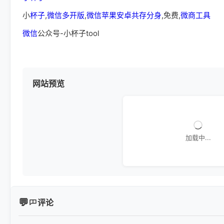
小
杯子
,
微信多开版
,
微信苹果安卓共存分身
,免费,
微商工具
微信
公众号-小杯子tool
网站预览
加载中...
评论