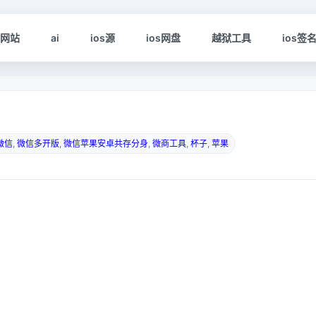
s网站
ai
ios源
ios网盘
越狱工具
ios签
微信
,
微信多开版
,
微信苹果安卓共存分身
,
微商工具
,
杯子
,
苹果