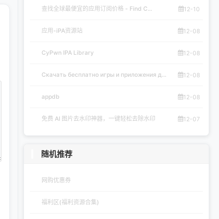
查找全球最便宜的应用订阅价格 - Find C...
12-10
应用-iPA资源站
12-08
CyPwn IPA Library
12-08
Скачать бесплатно игры и приложения д...
12-08
appdb
12-08
免费 AI 图片去水印神器，一键轻松去除水印
12-07
随机推荐
网购优惠券
福利区(福利资源合集)