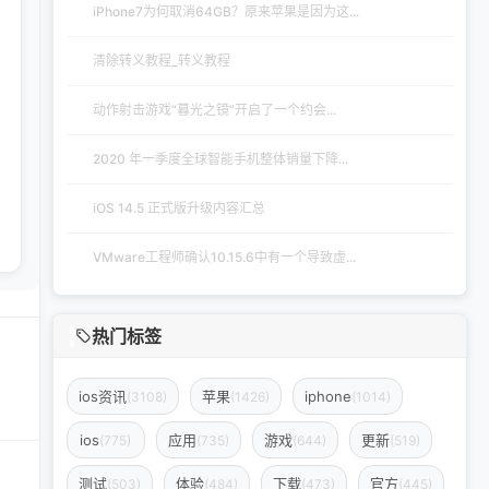
iPhone7为何取消64GB？原来苹果是因为这...
清除转义教程_转义教程
动作射击游戏“暮光之镜”开启了一个约会...
2020 年一季度全球智能手机整体销量下降...
iOS 14.5 正式版升级内容汇总
VMware工程师确认10.15.6中有一个导致虚...
热门标签
ios资讯
苹果
iphone
(3108)
(1426)
(1014)
ios
应用
游戏
更新
(775)
(735)
(644)
(519)
测试
体验
下载
官方
(503)
(484)
(473)
(445)