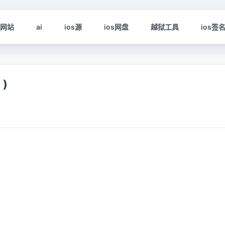
s网站
ai
ios源
ios网盘
越狱工具
ios签
 )