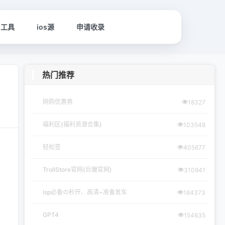
名工具
ios源
申请收录
热门推荐
网购优惠券
18327
福利区(福利资源合集)
103548
轻松签
405677
TrollStore官网(巨魔官网)
310941
lsp必备の秒开、高清~准备发车
184373
GPT4
154635