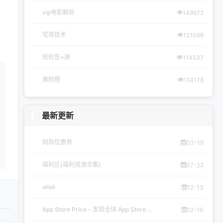
vip电影解析
149672
宅哥技术
121098
轻松签+源
114537
果粉圈
114178
最新更新
网购优惠券
03-19
福利区(福利资源合集)
07-22
olioli
12-13
App Store Price - 发现全球 App Store ...
12-10