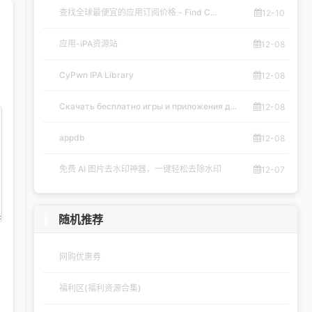
查找全球最便宜的应用订阅价格 - Find C...
12-10
应用-iPA资源站
12-08
CyPwn IPA Library
12-08
Скачать бесплатно игры и приложения д...
12-08
appdb
12-08
免费 AI 图片去水印神器，一键轻松去除水印
12-07
随机推荐
网购优惠券
福利区(福利资源合集)