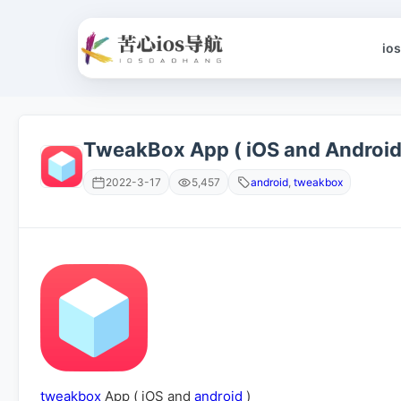
io
TweakBox App ( iOS and Android
2022-3-17
5,457
android
,
tweakbox
tweakbox
App ( iOS and
android
)