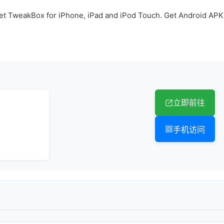
t TweakBox for iPhone, iPad and iPod Touch. Get Android APK
立即前往
手机访问