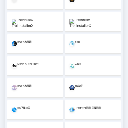
TrollInstallerX
TrollInstallerX
iOSIPA软件网
Filza
Merlin AI-chatgpt4
Zeus
iOSIPA软件网
NB助手
IPA下载社区
TrollStore官网(巨魔官网)