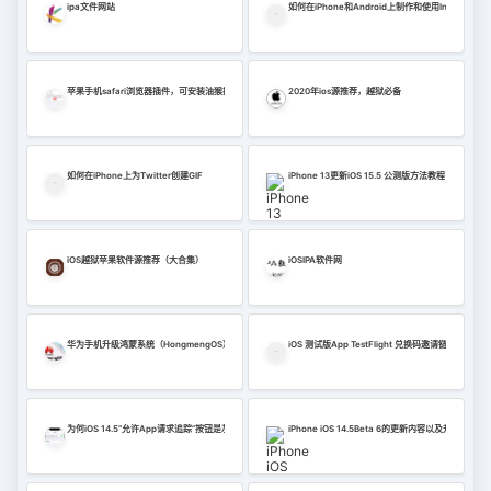
ipa文件网站
如何在iPhone和Android上制作和使用Instagram Av
苹果手机safari浏览器插件，可安装油猴插件，免费看电影
2020年ios源推荐，越狱必备
如何在iPhone上为Twitter创建GIF
iPhone 13更新iOS 15.5 公测版方法教程
iOS越狱苹果软件源推荐（大合集）
iOSIPA软件网
华为手机升级鸿蒙系统（HongmengOS）教程
iOS 测试版App TestFlight 兑换码邀请链接分享
为何iOS 14.5“允许App请求追踪”按钮是灰色？苹果官方解释
iPhone iOS 14.5Beta 6的更新内容以及升级教程