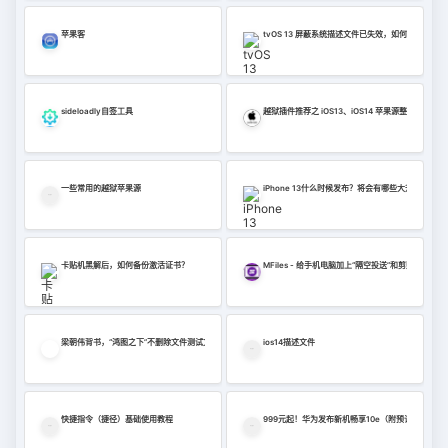
苹果客
tvOS 13 屏蔽系统描述文件已失效，如何屏蔽系统
sideloadly自签工具
越狱插件推荐之 iOS13、iOS14 苹果源整合版
一些常用的越狱苹果源
iPhone 13什么时候发布？将会有哪些大升级？
卡贴机黑解后，如何备份激活证书？
MFiles - 给手机电脑加上“隔空投送”和剪贴板同步功
梁朝伟背书，“鸿图之下”不删除文件测试文件10月21日，
ios14描述文件
快捷指令（捷径）基础使用教程
999元起！华为发布新机畅享10e（附预订地址）