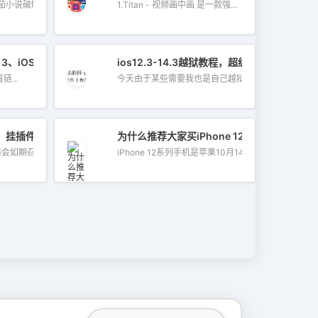
小说破解...
1.Titan - 视频画中画 是一款强...
13、iOS14 苹果源整合版
ios12.3-14.3越狱教程，超级简单一学就会
源推荐 查看链...
今天由于某些需要我也是自己越狱...
n 通杀
模拟器，挂插件甚至比手机越狱还要方便
为什么推荐大家买iPhone 12？
如期召开，...
iPhone 12系列手机是苹果10月14日发布的...