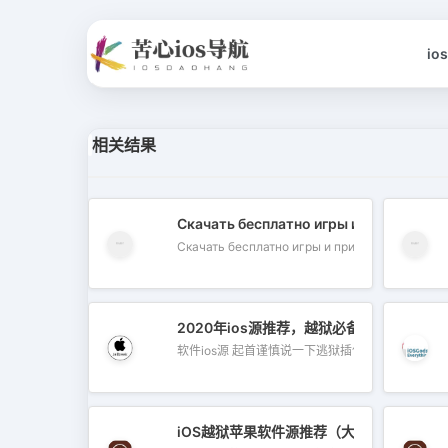
io
相关结果
Скачать бесплатно игры и приложения
Скачать бесплатно игры и приложен
2020年ios源推荐，越狱必备
软件ios源 起首谨慎说一下逃狱插件的软...
iOS越狱苹果软件源推荐（大合集）