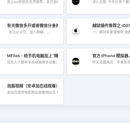
苦心ios导航仅负责推荐，各位自行判断...
进入主题: 今天分享个番茄
有关微信多开或者微信分身的问题
越狱插件推荐之 iOS
关注公众号，加入群聊，...
一、越狱苹果
省
MFiles - 给手机电脑加上“隔空投送”和剪贴板同步功能！安卓苹果 Wi
官方 iPhone 
现在人人都有手机电脑等多设备，除...
昨天凌晨两点，苹果发布会
泡面视频（安卓加在线观看）
本站仅提供电影网站观看地址及下载地址...