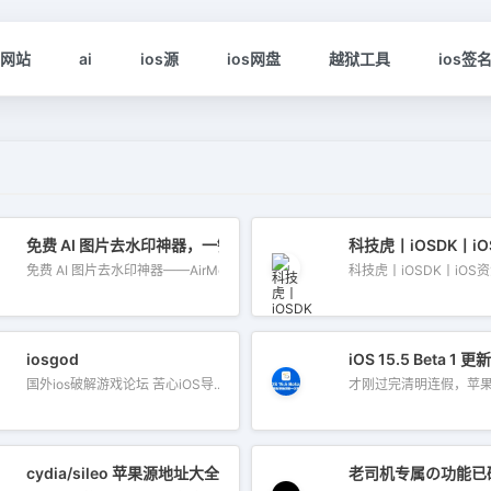
s网站
ai
ios源
ios网盘
越狱工具
ios签
 для iOS
免费 AI 图片去水印神器，一键轻松去除水印
科技虎丨iOSDK丨i
ия для iOS – 轻松获取海量精品 在 iklassika.ru，您可以 Скачать 各类 бе
免费 AI 图片去水印神器——AirMore AI 想要快速、免费地删除图片中的
科技虎丨iOSDK丨iOS资源网
iosgod
iOS 15.5 Beta
国外ios破解游戏论坛 苦心iOS导...
才刚过完清明连假，苹果就
cydia/sileo 苹果源地址大全
老司机专属の功能已