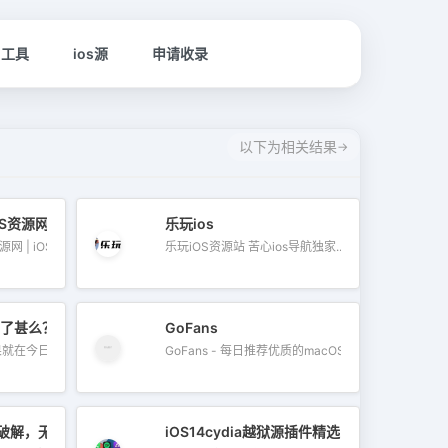
名工具
ios源
申请收录
以下为相关结果
OS资源网 | iOS多开下载丨KJHDK丨哦游MAX丨iPA商店丨凸游 | i
乐玩ios
сплатно 的 игры 与 приложения，专为 iOS 设备打造。平台汇聚最新、最热的移动资源，
文字、logo或水印？AirMore AI 提供的免费在线图片去水印工具，无需登录注册
 | iOS多...
乐玩iOS资源站 苦心ios导航独家...
 1 更新了甚么？7个值得注重重点改良
GoFans
在今日（6）凌...
GoFans - 每日推荐优质的macOS,iOS限免...
破解，无广告~
iOS14cydia越狱源插件精选