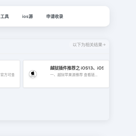
名工具
ios源
申请收录
以下为相关结果
越狱插件推荐之 iOS13、iOS14 苹果源整合版
方可查营...
一、越狱苹果源推荐 查看链...