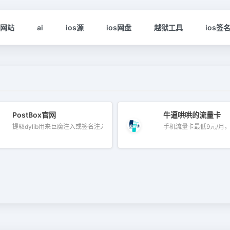
s网站
ai
ios源
ios网盘
越狱工具
ios签
PostBox官网
牛逼哄哄的流量卡
提取dylib用来巨魔注入或签名注入，免越...
手机流量卡最低9元/月，官
网络”？