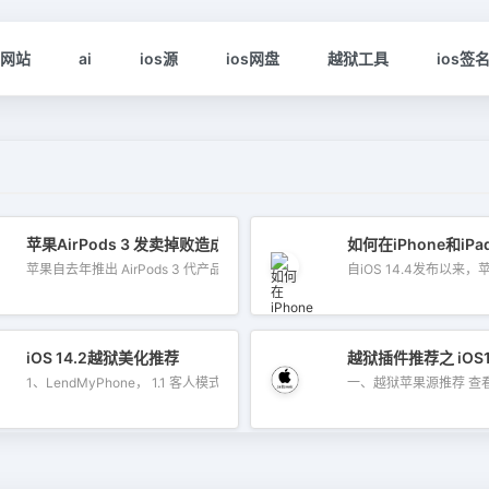
s网站
ai
ios源
ios网盘
越狱工具
ios签
尝试！
苹果AirPods 3 发卖掉败造成定单年夜减，新款AirPods Pro 将调剂
如何在iPhone和
苹果自去年推出 AirPods 3 代产品后，似...
自iOS 14.4发布以来，
怎么办？
iOS 14.2越狱美化推荐
越狱插件推荐之 iOS
1、LendMyPhone， 1.1 客人模式，最强...
一、越狱苹果