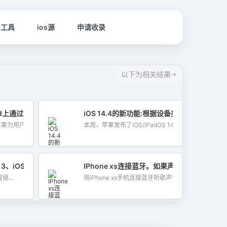
名工具
ios源
申请收录
以下为相关结果
iPad上通过设备类型给蓝牙配件贴标签？
iOS 14.4的新功能:根据设备类型在iPhon
苹果为用户提供了...
本周，苹果发布了iOS/iPadOS 14.4的官方...
13、iOS14 苹果源整合版
IPhone xs连接蓝牙。如果声音很低，我该
源推荐 查看链...
用iPhone xs手机连接蓝牙听歌声音低是什...