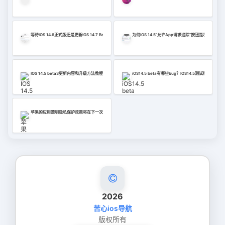
等待iOS 14.6正式版还是更新iOS 14.7 Beta1？昨日凌晨，苹果为开发者预览版用户推送了iOS 14.7 Bet
为何iOS 14.5“允许App请求追踪”按钮是灰色？苹
IOS 14.5 beta3更新内容和升级方法教程
iOS14.5 beta有哪些bug？IOS14.5测试版错误摘要
苹果的应用透明隐私保护政策将在下一次iOS测试中更新
2026
苦心ios导航
版权所有