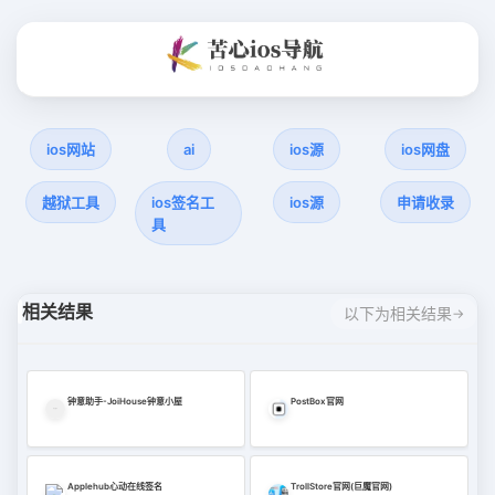
ios网站
ai
ios源
ios网盘
越狱工具
ios签名工
ios源
申请收录
具
相关结果
以下为相关结果
钟意助手-JoiHouse钟意小屋
PostBox官网
Applehub心动在线签名
TrollStore官网(巨魔官网)