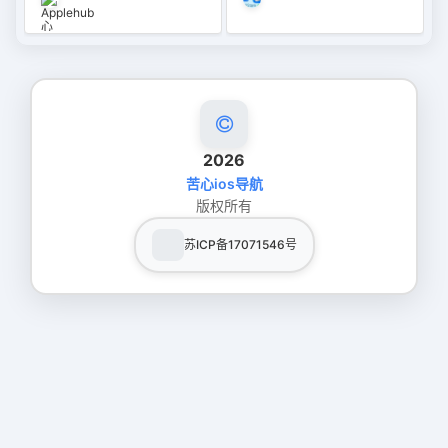
2026
苦心ios导航
版权所有
苏ICP备17071546号