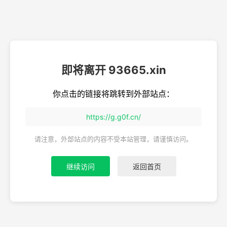
即将离开 93665.xin
你点击的链接将跳转到外部站点：
https://g.g0f.cn/
请注意，外部站点的内容不受本站管理，请谨慎访问。
继续访问
返回首页