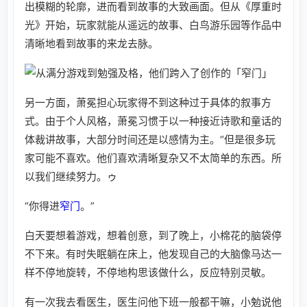
出模糊的轮廓，进而看到故事的大致画面。但从《厚重时
光》开始，玩家就能从遥远的故事、白鸟游乐园等作品中
清晰地看到故事的来龙去脉。
另一方面，萧冕担心玩家得不到这种过于具体的叙事方
式。由于个人风格，萧冕习惯于以一种接近诗歌和童话的
体裁讲故事，大部分时间还是以感情为主。“但是很多玩
家可能不喜欢。他们喜欢清晰复杂又不太简单的东西。所
以我们继续努力。ゥ
“你得进
窄门
。”
白天要想着游戏，想着创意，到了晚上，小棉花的脑袋停
不下来。有时失眠躺在床上，他发现自己的大脑像马达一
样不停地旋转，不停地构思该做什么，反应特别灵敏。
有一次我去看医生，医生问他下班一般都干嘛，小勉说他