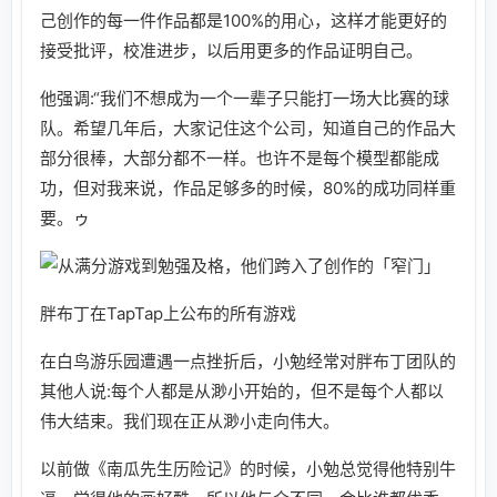
己创作的每一件作品都是100%的用心，这样才能更好的
接受批评，校准进步，以后用更多的作品证明自己。
他强调:“我们不想成为一个一辈子只能打一场大比赛的球
队。希望几年后，大家记住这个公司，知道自己的作品大
部分很棒，大部分都不一样。也许不是每个模型都能成
功，但对我来说，作品足够多的时候，80%的成功同样重
要。ゥ
胖布丁在TapTap上公布的所有游戏
在白鸟游乐园遭遇一点挫折后，小勉经常对胖布丁团队的
其他人说:每个人都是从渺小开始的，但不是每个人都以
伟大结束。我们现在正从渺小走向伟大。
以前做《南瓜先生历险记》的时候，小勉总觉得他特别牛