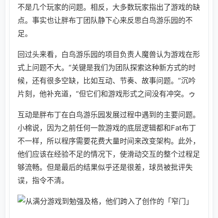
不是几个玩家的问题。相反，大多数玩家指出了游戏的缺
点。事实也让胖布丁团队静下心来反思白鸟游乐园的不
足。
回过头来看，白鸟游乐园的项目负责人魔兽认为游戏在形
式上问题不大。“关键是我们为团队探索这种新方式的时
候，还有很多空缺，比如互动、节奏、故事问题。”沉吟
片刻，他补充道，“但它们和游戏形式之间没有冲突。ゥ
互动是胖布丁在白鸟游乐园发展过程中遇到的主要问题。
小棉说，因为之前任何一款游戏的底层逻辑都和Fat布丁
不一样，所以程序需要花费大量时间来改变架构。此外，
他们应该在经验不足的情况下，使滑动交互的整个过程足
够流畅。但是最后的结果似乎还是很差，球员被批评失
误，指令不清。