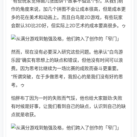
“有些玩家觉得画几张图讲个故事不值这个价。从我们制
作的角度来说，加几个拼图不会让成本很高，但是成本更
多的花在美术和动画上。而且白鸟是2D游戏，有些玩家
会默认3D比2D好，但实际上2D艺术的成本要高很多。ゥ
然而，现在没有必要深入研究这些问题。他承认“白鸟游
乐园”确实有思想上的缺点和错误，但他没有时间可以浪
费。因为思考比继续为一场比赛的成败而奋斗更重要。
“所谓突破，在于多做思考，我担心的是我们没有好的思
考。ゥ
怕胖布丁因为一时的失败而气馁，他也给大家鼓劲:失败
有时候是好事，让我们看到自己的缺点，认识到自己的缺
点就是收获。