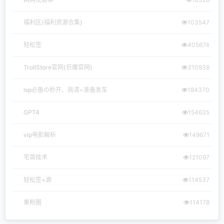
福利区(福利资源合集)
103547
轻松签
405674
TrollStore官网(巨魔官网)
310938
lsp必备の秒开、高清~准备发车
184370
GPT4
154635
vip电影解析
149671
宅哥技术
121097
轻松签+源
114537
果粉圈
114178