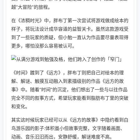
越“大冒险”的旅程。
在《浓稠时光》中，胖布丁第一次尝试将游戏做成绘本的
样子，将玩法设计成华容道的益智关卡。虽然这款游戏受
到了一些玩家的质疑，但小勉一直认为作品要尽量表现得
更多，哪怕没那么容易被认可。
《时间》踱到了《远方》，胖布丁则把自己对绘本的理
解、解谜、触摸互动融入到素描级别的作品《远方的故
事》中。随着“时间”的沉淀，他们想出了一些与以往作品
完全不同的叙事方式，希望玩家能看到脂肪布丁里的突破
和变化。
其实这时候玩家已经可以从《远方的故事》中隐约看到白
鸟游乐园的影子:体积虽小但故事完整，文字随着画面、
动画、音乐汩汩而出，安静舒缓，解谜难度不高。