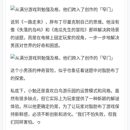
说到《一路走来》，胖布丁尽量克制自己的思维。他没有
像《失落的岛屿》和《南瓜先生的冒险》那样解决跨场景
的谜题，而是在电梯上固定玩家的视角，一步一步地解决
男孩对世界的好奇和困惑。
这个小男孩的神奇冒险，似乎也象征着谜题中对脂肪布丁
的探索。
私底下，小勉还是喜欢白鸟游乐园的运营模式和风格。虽
然有很多缺点，但它实际上为玩家提供了一种新颖的解谜
体验。所以他更确定的是，为了让玩家对脂肪布丁游戏保
持新鲜感，必须不断创新和进化。“我们不怕失败，但我
们同样害怕。ゥ