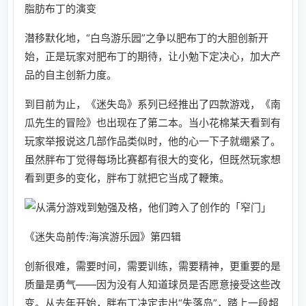
脂肪布丁的演变
潜移默化地，“白鸟游乐园”之争以肥布丁的大胆创新开
始，正是玩家对肥布丁的期待，让小勉下定决心，加大产
品的自主创新力度。
到目前为止，《迷失岛》系列已经推出了四款游戏，《南
瓜先生的冒险》也出现在了第二本。当小花棉某天看到有
玩家举报说这几部作品类似时，他的心一下子就绷紧了。
虽然胖布丁觉得每场比赛都有很大的变化，但既然玩家想
看到更多的变化，胖布丁就把它当成了鞭策。
《迷失岛前传:海滨游乐园》第四辑
创新很难，需要时间，需要训练，需要精神，更重要的是
质量是勇气——因为没有人知道球员是否愿意接受这些改
变。从去年开始，胖布丁决定走出“失落岛”，踏上一段超