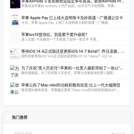
苹果AirPods 3 发卖掉败造成定单年夜减，新款AirPods Pro 将调剂
苹果自去年推出 AirPods 3 代产品后，似乎买气不如预期，苹果...
苹果 Apple Pay 已上线大连明珠卡及岭南通・广佛通公交卡
今日，苹果 Apple Pay 上线了大连明珠卡和岭南通・广佛通...
苹果ios15登场拉，到底要不要升级呢？
进入主题: 今天看到一个大佬发了这样一条文字 字里...
等待iOS 14.6正式版还是更新iOS 14.7 Beta1？昨日凌晨，苹果为开发者预览版用户推送了iOS 14.7 Beta1测试版的更新，距周二发布的iOS 14.6RC版仅隔了两天时间。
现阶段是等待iOS 14.6正式版还是更新iOS 14.7 Beta1？iOS 14....
为了庆祝“黑人历史月”:苹果和一位黑人摄影师拍了一张以“家乡”为主题的照片
据外媒报道，为了庆祝黑人历史月，苹果与全美各地的黑人摄影...
苹果公布了Mac mini的功耗和散热信息:比上一代大幅降低
很多国外媒体发现，苹果最近更新了Mac mini的功耗和热输出(BT...
热门推荐
网购优惠券
18326