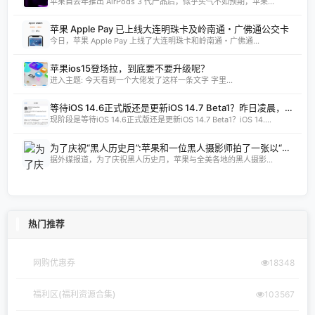
苹果自去年推出 AirPods 3 代产品后，似乎买气不如预期，苹果...
苹果 Apple Pay 已上线大连明珠卡及岭南通・广佛通公交卡
今日，苹果 Apple Pay 上线了大连明珠卡和岭南通・广佛通...
苹果ios15登场拉，到底要不要升级呢？
进入主题: 今天看到一个大佬发了这样一条文字 字里...
等待iOS 14.6正式版还是更新iOS 14.7 Beta1？昨日凌晨，苹果为开发者预览版用户推送了iOS 14.7 Beta1测试版的更新，距周二发布的iOS 14.6RC版仅隔了两天时间。
现阶段是等待iOS 14.6正式版还是更新iOS 14.7 Beta1？iOS 14....
为了庆祝“黑人历史月”:苹果和一位黑人摄影师拍了一张以“家乡”为主题的照片
据外媒报道，为了庆祝黑人历史月，苹果与全美各地的黑人摄影...
热门推荐
网购优惠券
18348
福利区(福利资源合集)
103567