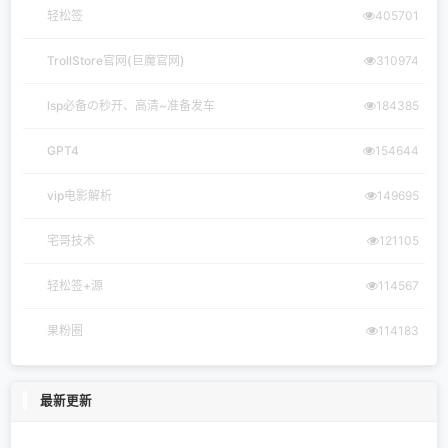
轻松签
405701
TrollStore官网(巨魔官网)
310974
lsp必备の秒开、高清~准备发车
184385
GPT4
154644
vip电影解析
149695
宅哥技术
121105
轻松签+源
114567
果粉圈
114183
最新更新