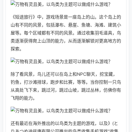
《短途旅行》中，游戏场景是一座岛上的山。这个岛上的
山有不同的风景，包括瀑布、悬崖、鱼塘、海滩、建筑小
屋等。每个区域都有不同的风景。通过收集羽毛道具，鸟
类逐渐获得爬上山顶的能力，从而逐渐解锁对更高地方的
探索。
除了看风景，鸟儿还可以在岛上和NPC聊天，挖宝藏，
钓鱼，打沙滩排球，跑步和比赛，等等。当你控制一只鸟
从高处飞下来，跳过河，跳过山坡，跳过丛林，仿佛你有
飞翔的能力。
还有最近在海外推出的以鸟类为主题的游戏，以及》(と
りあつめ迪兹康有限公司推出的鸟类收集手机游戏“收集