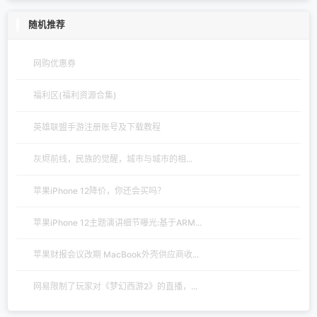
随机推荐
网购优惠券
福利区(福利资源合集)
英雄联盟手游注册账号及下载教程
灰烬前线，民族的觉醒，城市与城市的相...
苹果iPhone 12降价，你还会买吗？
苹果iPhone 12主题演讲细节曝光:基于ARM...
苹果财报会议改期 MacBook外壳供应商收...
网易限制了玩家对《梦幻西游2》的直播，...