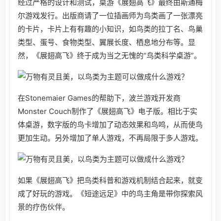
经过严格的设计和测试，桌游《展翅高飞》最终由斯通梅
尔游戏发行。出版商请了一位插画师为鸟类画了一张漂亮
的卡片，卡片上有有趣的小知识，如鸟类的拉丁名、鸟巢
类型、蛋号、食物类型、翼展长度、栖息地分布等。显
然，《展翅高飞》终于成为当之无愧的“鸟类科学桌游”。
在Stonemaier Games的帮助下，波兰游戏开发商
Monster Couch制作了《展翅高飞》电子版。相比于实
体桌游，数字版的鸟卡增加了动态效果和鸟鸣，从而使鸟
更加生动。另外增加了单人游戏，不再局限于多人游戏。
如果《展翅高飞》把鸟类科普和游戏机制结合起来，就变
成了好玩的游戏。《短途远足》中的鸟主角是带你探索风
景的疗伤伙伴。