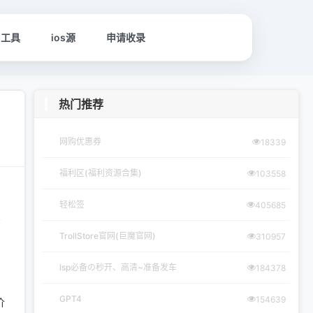
名工具
ios源
申请收录
热门推荐
网购优惠券
18339
福利区(福利资源合集)
103558
轻松签
405685
商
TrollStore官网(巨魔官网)
310957
lsp必备の秒开、高清~准备发车
184378
GPT4
154639
价