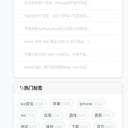
在今年前两个月份，iPhone在印度市场发...
“64位时代”将至！iOS 11中18.7万款32位...
苹果销售AirPods Max独立耳垫:五种颜色...
Anker 发布 24K 镀金 USB-C 至闪电线，1...
苹果已经关闭了iOS 13.6验证，并且不能...
6499元起！国行版苹果新Mac mini上线
热门标签
ios资讯
苹果
iphone
(3108)
(1426)
(1014)
ios
应用
游戏
更新
(775)
(735)
(644)
(519)
测试
体验
下载
官方
(503)
(484)
(473)
(445)