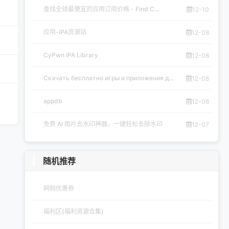
查找全球最便宜的应用订阅价格 - Find C...
12-10
应用-iPA资源站
12-08
CyPwn IPA Library
12-08
Скачать бесплатно игры и приложения д...
12-08
appdb
12-08
免费 AI 图片去水印神器，一键轻松去除水印
12-07
随机推荐
网购优惠券
福利区(福利资源合集)