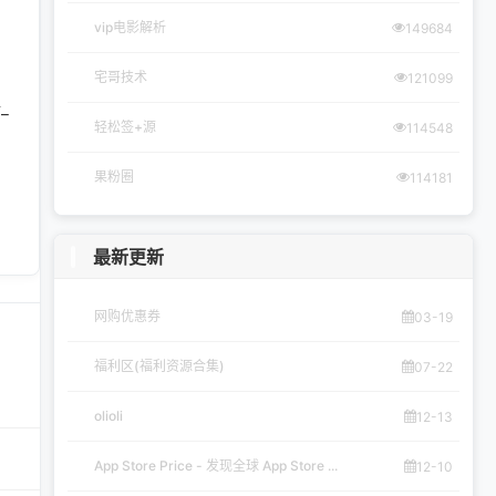
vip电影解析
149684
宅哥技术
121099
_
轻松签+源
114548
果粉圈
114181
最新更新
网购优惠券
03-19
福利区(福利资源合集)
07-22
olioli
12-13
App Store Price - 发现全球 App Store ...
12-10