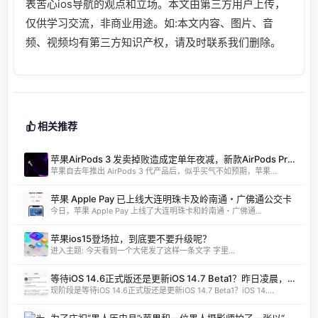
表苦心ios导航的观点和立场。本文由第三方用户上传，
仅供学习交流，非商业用途。如:本文内容、图片、音
频、视频均有第三方知识产权，请及时联系我们删除。
相关推荐
苹果AirPods 3 发卖掉败造成定单年夜减，新款AirPods Pro 将调剂
苹果自去年推出 AirPods 3 代产品后，似乎买气不如预期，苹果...
苹果 Apple Pay 已上线大连明珠卡及岭南通・广佛通公交卡
今日，苹果 Apple Pay 上线了大连明珠卡和岭南通・广佛通...
苹果ios15登场拉，到底要不要升级呢？
进入主题: 今天看到一个大佬发了这样一条文字 字里...
等待iOS 14.6正式版还是更新iOS 14.7 Beta1？昨日凌晨，苹果为开发者预览版用户推送了iOS 14.7 Beta1测试版的更新，距周二发布的iOS 14.6RC版仅隔了两天时间。
现阶段是等待iOS 14.6正式版还是更新iOS 14.7 Beta1？iOS 14....