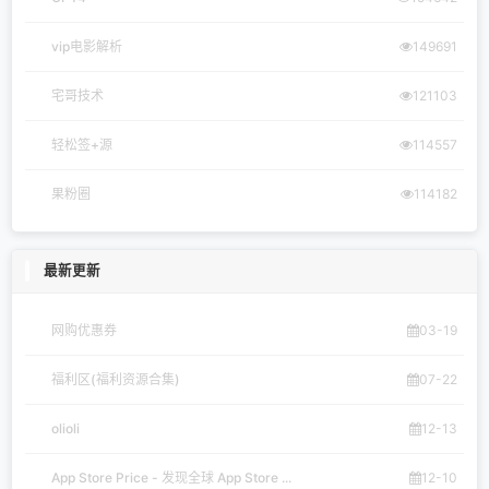
vip电影解析
149691
宅哥技术
121103
轻松签+源
114557
果粉圈
114182
最新更新
网购优惠券
03-19
福利区(福利资源合集)
07-22
olioli
12-13
App Store Price - 发现全球 App Store ...
12-10