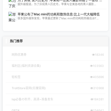
为了庆祝“黑人历史月”:苹果和一位黑人摄影师拍了一张以“家乡”为主题的照片
据外媒报道，为了庆祝黑人历史月，苹果与全美各地的黑人摄影...
苹果公布了Mac mini的功耗和散热信息:比上一代大幅降低
很多国外媒体发现，苹果最近更新了Mac mini的功耗和热输出(BT...
热门推荐
网购优惠券
18346
福利区(福利资源合集)
103563
轻松签
405696
TrollStore官网(巨魔官网)
310968
lsp必备の秒开、高清~准备发车
184381
GPT4
154642