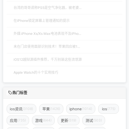
台湾的哥哥谎称PS5是空气净化器，被老婆...
在iPhone锁定屏幕上管理通知的提示
外媒:iPhone Xs/Xs Max电池表现不及iPho...
未在门店使用面部识别技术！苹果回应被1...
iOS12越狱源插件推荐，千万别装这些流氓源
Apple Watch的十个实用技巧
热门标签
ios资讯
苹果
iphone
ios
(3108)
(1426)
(1014)
(775)
应用
游戏
更新
测试
(735)
(644)
(519)
(503)