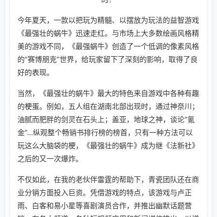
今年夏天，一款以把玩为精髓、以摆放为玩法的益智游戏
《最强壮的蜗牛》迅速走红。与市场上大多数绘画风格精
美的游戏不同，《最强蜗牛》创造了一个低调的像素风格
的“赛博朋克”世界，给玩家留下了深刻的影响，取得了良
好的表现。
当然，《最强壮的蜗牛》最大的特色来自游戏中各种有趣
的梗蛋。例如，五人组在湖南北部出现时，通过神奈川；
油腻而肥胖的剑灵在石头上；盖亚，地球之神，谈论“氪
金”...纵观整个畅销书排行榜的榜首，只有一种方法可以
玩这么大脑袋的梗，《最强壮的蜗牛》成为继《法新社》
之后的又一次爆炸。
不仅如此，在我的老伙伴雷霆的帮助下，青瓷团队还在商
业分销方面投入巨资。凭借游戏的特点，该游戏与卢正
雨、白客和易小星等喜剧演员合作，并推出幽默话题营