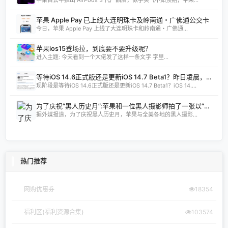
苹果自去年推出 AirPods 3 代产品后，似乎买气不如预期，苹果...
苹果 Apple Pay 已上线大连明珠卡及岭南通・广佛通公交卡
今日，苹果 Apple Pay 上线了大连明珠卡和岭南通・广佛通...
苹果ios15登场拉，到底要不要升级呢？
进入主题: 今天看到一个大佬发了这样一条文字 字里...
等待iOS 14.6正式版还是更新iOS 14.7 Beta1？昨日凌晨，苹果为开发者预览版用户推送了iOS 14.7 Beta1测试版的更新，距周二发布的iOS 14.6RC版仅隔了两天时间。
现阶段是等待iOS 14.6正式版还是更新iOS 14.7 Beta1？iOS 14....
为了庆祝“黑人历史月”:苹果和一位黑人摄影师拍了一张以“家乡”为主题的照片
据外媒报道，为了庆祝黑人历史月，苹果与全美各地的黑人摄影...
热门推荐
网购优惠券
18354
福利区(福利资源合集)
103574