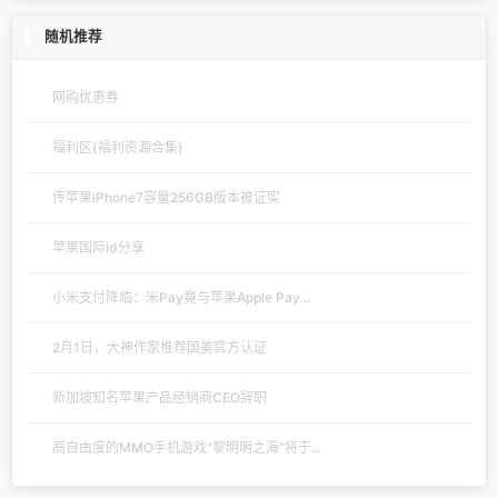
随机推荐
网购优惠券
福利区(福利资源合集)
传苹果iPhone7容量256GB版本被证实
苹果国际id分享
小米支付降临：米Pay竟与苹果Apple Pay...
2月1日，大神作家推荐国美官方认证
新加坡知名苹果产品经销商CEO辞职
高自由度的MMO手机游戏“黎明明之海”将于...