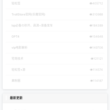
轻松签
405712
TrollStore官网(巨魔官网)
310988
lsp必备の秒开、高清~准备发车
184389
GPT4
154648
vip电影解析
149706
宅哥技术
121121
轻松签+源
114574
果粉圈
114187
最新更新