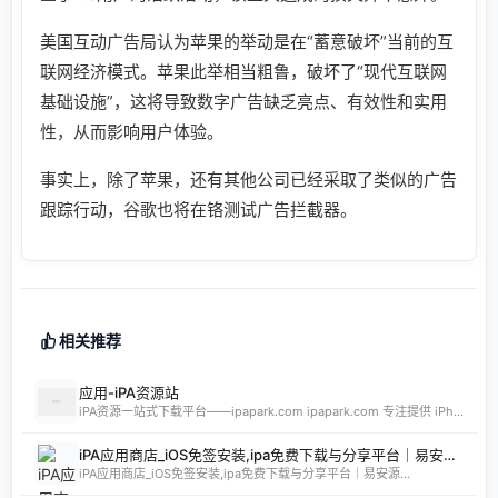
美国互动广告局认为苹果的举动是在“蓄意破坏”当前的互
联网经济模式。苹果此举相当粗鲁，破坏了“现代互联网
基础设施”，这将导致数字广告缺乏亮点、有效性和实用
性，从而影响用户体验。
事实上，除了苹果，还有其他公司已经采取了类似的广告
跟踪行动，谷歌也将在铬测试广告拦截器。
相关推荐
应用-iPA资源站
iPA资源一站式下载平台——ipapark.com ipapark.com 专注提供 iPhone、iPad、iPod 软体的 IPA 文件下载服务，覆盖 iOS4 至 iOS16 全系统版本，满足不同机型的用户需求。无论是正版砸壳、开心版软件，还是越狱插件、免费证书，都可在本站快速获取。 核心优势 **全网最全 ip
iPA应用商店_iOS免签安装,ipa免费下载与分享平台｜易安源&酷卡软件
iPA应用商店_iOS免签安装,ipa免费下载与分享平台｜易安源...