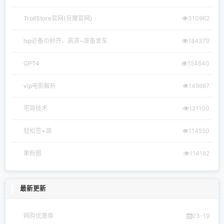
TrollStore官网(巨魔官网)
310962
lsp必备の秒开、高清~准备发车
184379
GPT4
154640
vip电影解析
149687
宅哥技术
121100
轻松签+源
114550
果粉圈
114182
最新更新
网购优惠券
03-19