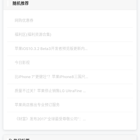
随机推荐
网购优惠券
福利区(福利资源合集)
苹果iOS10.3.2 Beta3开发者预览版更新内...
今日影视
比iPhone 7“更健壮”？苹果iPhone8三围尺...
质量不过关？苹果停止销售LG UltraFine ...
苹果商店推出专业预订服务
《财富》发布2017“全球最受尊敬公司”：...