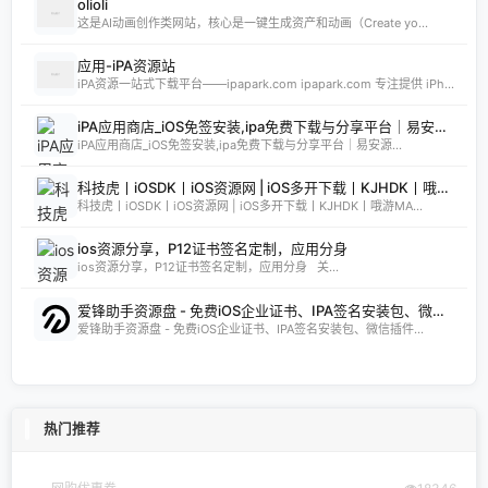
olioli
这是AI动画创作类网站，核心是一键生成资产和动画（Create yo...
应用-iPA资源站
iPA资源一站式下载平台——ipapark.com ipapark.com 专注提供 iPhone、iPad、iPod 软体的 IPA 文件下载服务，覆盖 iOS4 至 iOS16 全系统版本，满足不同机型的用户需求。无论是正版砸壳、开心版软件，还是越狱插件、免费证书，都可在本站快速获取。 核心优势 **全网最全 ip
iPA应用商店_iOS免签安装,ipa免费下载与分享平台｜易安源&酷卡软件
iPA应用商店_iOS免签安装,ipa免费下载与分享平台｜易安源...
科技虎丨iOSDK丨iOS资源网 | iOS多开下载丨KJHDK丨哦游MAX丨iPA商店丨凸游 | iPA软件免费砸壳下载丨iOSiPA丨苹果多开丨全网最优秀的iPA资源下载网站
科技虎丨iOSDK丨iOS资源网 | iOS多开下载丨KJHDK丨哦游MA...
ios资源分享，P12证书签名定制，应用分身
ios资源分享，P12证书签名定制，应用分身 关...
爱锋助手资源盘 - 免费iOS企业证书、IPA签名安装包、微信插件主题合集
爱锋助手资源盘 - 免费iOS企业证书、IPA签名安装包、微信插件...
热门推荐