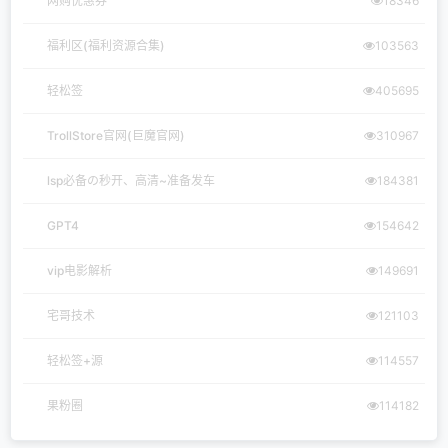
网购优惠券
18346
福利区(福利资源合集)
103563
轻松签
405695
TrollStore官网(巨魔官网)
310967
lsp必备の秒开、高清~准备发车
184381
GPT4
154642
vip电影解析
149691
宅哥技术
121103
轻松签+源
114557
果粉圈
114182