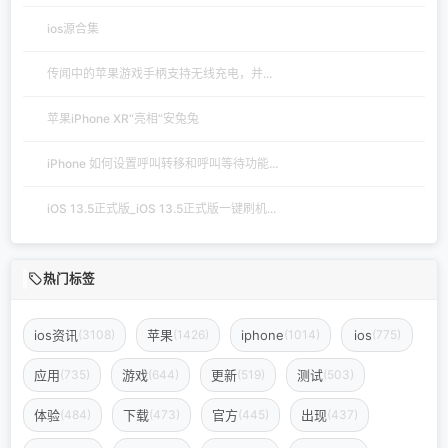
ios源合集
传闻中的苹果游戏手柄支持无线充电，并...
苹果iPhone XR“亮相”安兔兔
iPhone 如何设置呼叫转移和呼叫等待功能...
iOS 13.5正式版_iOS 13.5正式版一键刷机...
热门标签
ios资讯
苹果
iphone
ios
(3108)
(1426)
(1014)
(775)
应用
游戏
更新
测试
(735)
(644)
(519)
(503)
体验
下载
官方
出现
(484)
(473)
(445)
(437)