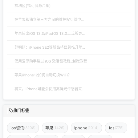
福利区(福利资源合集)
在苹果和独立第三方之间的维护权纠纷中...
苹果放出iOS 13.3/iPadOS 13.3正式版更...
郭明錤：iPhone SE2等新品将显著推升苹...
使用爱思助手绕过 iOS 激活锁教程_越狱教程
苹果iPhone12如何自动切换WiFi？
将来，iPhone可能会使用离屏光传感器来...
热门标签
ios资讯
苹果
iphone
ios
(3108)
(1426)
(1014)
(775)