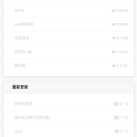
GPT4
154638
vip电影解析
149681
宅哥技术
121099
轻松签+源
114545
果粉圈
114180
最新更新
网购优惠券
03-19
福利区(福利资源合集)
07-22
olioli
12-13