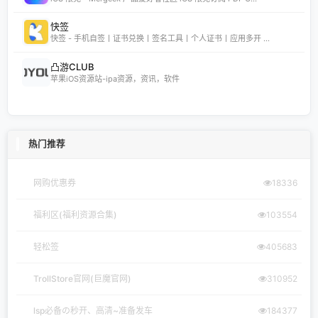
快签
快签 - 手机自签丨证书兑换丨签名工具丨个人证书丨应用多开 ...
凸游CLUB
苹果iOS资源站-ipa资源，资讯，软件
热门推荐
网购优惠券
18336
福利区(福利资源合集)
103554
轻松签
405683
TrollStore官网(巨魔官网)
310952
lsp必备の秒开、高清~准备发车
184377