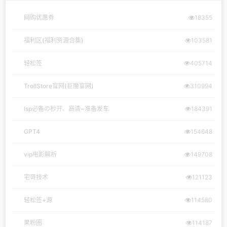
网购优惠券
18355
福利区(福利资源合集)
103581
轻松签
405714
TrollStore官网(巨魔官网)
310994
lsp必备の秒开、高清~准备发车
184391
GPT4
154648
vip电影解析
149708
宅哥技术
121123
轻松签+源
114580
果粉圈
114187