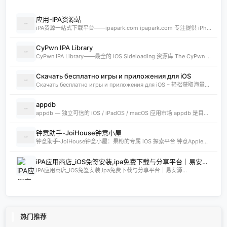
应用-iPA资源站
iPA资源一站式下载平台——ipapark.com ipapark.com 专注提供 iPhone、iPad、iPod 软体的 IPA 文件下载服务，覆盖 iOS4 至 iOS16 全系统版本，满足不同机型的用户需求。无论是正版砸壳、开心版软件，还是越狱插件、免费证书，都可在本站快速获取。 核心优势 **全网最全 ip
CyPwn IPA Library
CyPwn IPA Library——最全的 iOS Sideloading 资源库 The CyPwn IPA Library is the most complete sideloading library available for iOS devices. 这里聚合了海量 IPA 包，覆盖 Jailbreak
Скачать бесплатно игры и приложения для iOS
Скачать бесплатно игры и приложения для iOS – 轻松获取海量精品 在 iklassika.ru，您可以 Скачать 各类 бесплатно 的 игры 与 приложения，专为 iOS 设备打造。平台汇聚最新、最热的移动资源，让用户无需繁琐搜索，一键下载，畅享无
appdb
appdb — 独立可信的 iOS / iPadOS / macOS 应用市场 appdb 是目前最大的 独立 marketplace，专注于 iOS、iPadOS 与 macOS 生态。无论是开发者想要免费发布应用，还是普通用户想要安全、私密地下载安装自己需要的 app，都可以在这里轻松实现。 核心优势 免费发布：开
钟意助手-JoiHouse钟意小屋
钟意助手‑JoiHouse钟意小屋：果粉的专属 iOS 探索平台 钟意Apple助手（JoiHouse钟意小屋）致力于为 iPhone、iPad 用户提供最新、最全的 iOS 资源与实用技巧。这里汇聚了巨魔商店TrollStore、系统定制、越狱JailBreak等热门内容，让每一位果粉都能轻松玩转 iOS 的无限可能
iPA应用商店_iOS免签安装,ipa免费下载与分享平台｜易安源&酷卡软件
iPA应用商店_iOS免签安装,ipa免费下载与分享平台｜易安源...
热门推荐