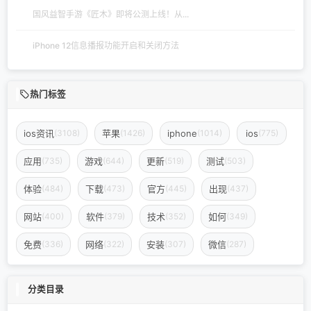
国风益智手游《匠木》即将公测上线！从...
iPhone 12信息播报功能开启和关闭方法
热门标签
ios资讯
苹果
iphone
ios
(3108)
(1426)
(1014)
(775)
应用
游戏
更新
测试
(735)
(644)
(519)
(503)
体验
下载
官方
出现
(484)
(473)
(445)
(437)
网站
软件
技术
如何
(400)
(379)
(352)
(349)
免费
网络
安装
微信
(336)
(322)
(307)
(287)
分类目录