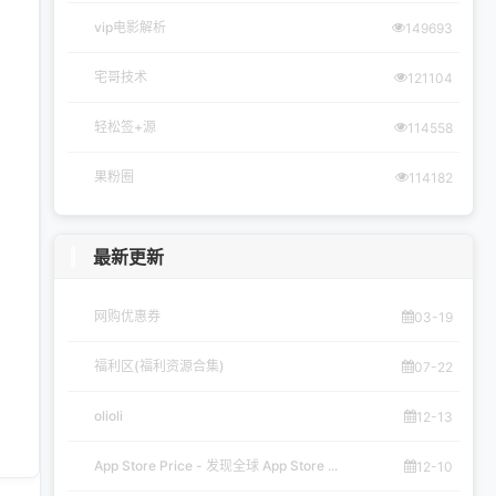
vip电影解析
149693
宅哥技术
121104
轻松签+源
114558
果粉圈
114182
最新更新
网购优惠券
03-19
福利区(福利资源合集)
07-22
olioli
12-13
App Store Price - 发现全球 App Store ...
12-10