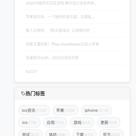
2020中国欢乐玩花游戏:寒冷战士攻击传奇...
苹果游乐场，一个独特的游乐园，正面临...
路人王授权，《街头篮球2》公测倒计时
谷歌又遭挖角！传Ian Goodfellow已加入苹果
百度账号SVIP，5月6日测试可用
IUCZY
热门标签
ios资讯
苹果
iphone
(3108)
(1426)
(1014)
ios
应用
游戏
更新
(775)
(735)
(644)
(519)
测试
体验
下载
官方
(503)
(484)
(473)
(445)