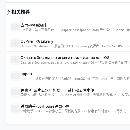
相关推荐
应用-iPA资源站
CyPwn IPA Library
Скачать бесплатно игры и приложения для iOS
appdb
免费 AI 图片去水印神器，一键轻松去除水印
钟意助手-JoiHouse钟意小屋