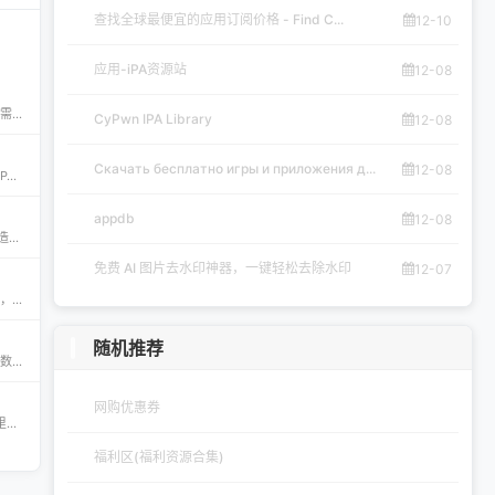
查找全球最便宜的应用订阅价格 - Find C...
12-10
应用-iPA资源站
12-08
iPA资源一站式下载平台——ipapark.com ipapark.com 专注提供 iPhone、iPad、iPod 软体的 IPA 文件下载服务，覆盖 iOS4 至 iOS16 全系统版本，满足不同机型的用户需求。无论是正版砸壳、开心版软件，还是越狱插件、免费证书，都可在本站快速获取。 核心优势 **全网最全 ip
CyPwn IPA Library
12-08
Скачать бесплатно игры и приложения д...
12-08
CyPwn IPA Library——最全的 iOS Sideloading 资源库 The CyPwn IPA Library is the most complete sideloading library available for iOS devices. 这里聚合了海量 IPA 包，覆盖 Jailbreak
appdb
12-08
Скачать бесплатно игры и приложения для iOS – 轻松获取海量精品 在 iklassika.ru，您可以 Скачать 各类 бесплатно 的 игры 与 приложения，专为 iOS 设备打造。平台汇聚最新、最热的移动资源，让用户无需繁琐搜索，一键下载，畅享无
免费 AI 图片去水印神器，一键轻松去除水印
12-07
appdb — 独立可信的 iOS / iPadOS / macOS 应用市场 appdb 是目前最大的 独立 marketplace，专注于 iOS、iPadOS 与 macOS 生态。无论是开发者想要免费发布应用，还是普通用户想要安全、私密地下载安装自己需要的 app，都可以在这里轻松实现。 核心优势 免费发布：开
随机推荐
免费 AI 图片去水印神器——AirMore AI 想要快速、免费地删除图片中的文字、logo或水印？AirMore AI 提供的免费在线图片去水印工具，无需登录注册，只需一键上传，数秒即可生成高清无水印图片。 核心优势 免费且无需注册，使用门槛为零。 AI 自动识别并清理图片中的水印、文字或徽标。 一键轻松去除水印，
网购优惠券
钟意助手‑JoiHouse钟意小屋：果粉的专属 iOS 探索平台 钟意Apple助手（JoiHouse钟意小屋）致力于为 iPhone、iPad 用户提供最新、最全的 iOS 资源与实用技巧。这里汇聚了巨魔商店TrollStore、系统定制、越狱JailBreak等热门内容，让每一位果粉都能轻松玩转 iOS 的无限可能
福利区(福利资源合集)