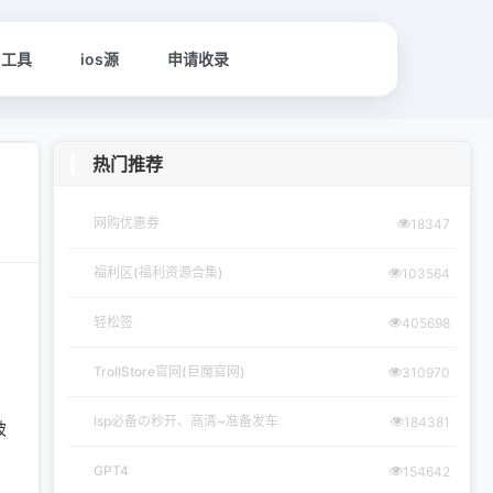
名工具
ios源
申请收录
热门推荐
网购优惠券
18347
福利区(福利资源合集)
103564
。
轻松签
405698
TrollStore官网(巨魔官网)
310970
lsp必备の秒开、高清~准备发车
184381
被
GPT4
154642