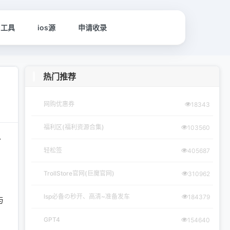
名工具
ios源
申请收录
热门推荐
网购优惠券
18343
福利区(福利资源合集)
103560
了
轻松签
405687
TrollStore官网(巨魔官网)
310962
lsp必备の秒开、高清~准备发车
184379
与
GPT4
154640