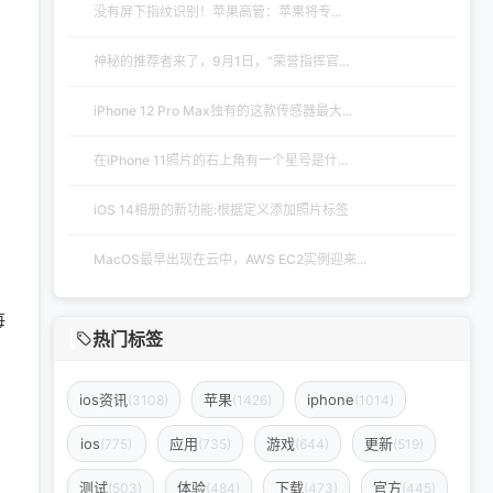
没有屏下指纹识别！苹果高管：苹果将专...
神秘的推荐者来了，9月1日，“荣誉指挥官...
iPhone 12 Pro Max独有的这款传感器最大...
在iPhone 11照片的右上角有一个星号是什...
iOS 14相册的新功能:根据定义添加照片标签
MacOS最早出现在云中，AWS EC2实例迎来...
每
热门标签
。
ios资讯
苹果
iphone
(3108)
(1426)
(1014)
ios
应用
游戏
更新
(775)
(735)
(644)
(519)
测试
体验
下载
官方
(503)
(484)
(473)
(445)