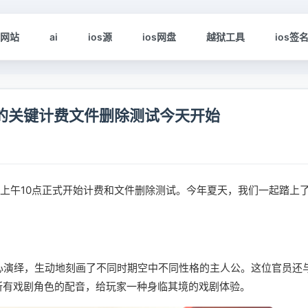
s网站
ai
ios源
ios网盘
越狱工具
ios签
”的关键计费文件删除测试今天开始
天上午10点正式开始计费和文件删除测试。今年夏天，我们一起踏上
用心演绎，生动地刻画了不同时期空中不同性格的主人公。这位官员还
所有戏剧角色的配音，给玩家一种身临其境的戏剧体验。