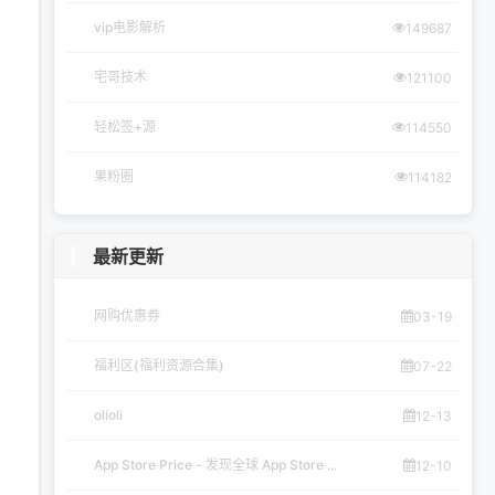
vip电影解析
149687
宅哥技术
121100
轻松签+源
114550
果粉圈
114182
最新更新
网购优惠券
03-19
福利区(福利资源合集)
07-22
olioli
12-13
App Store Price - 发现全球 App Store ...
12-10