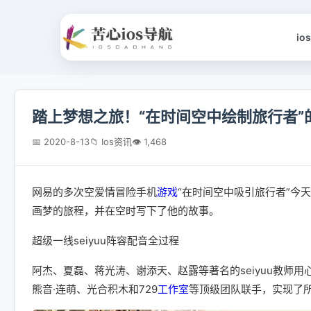
io
踏上梦想之旅！“在时间空中绘制旅行者
📅 2020-8-13
📁 Ios资讯
👁 1,468
网易的多次空爱情冒险手机
游戏
“在时间空中吸引旅行者”今
画梦的旅程，并在空时写下了他的故事。
超级一线seiyuu阵容配音全过程
阿杰、夏磊、蒋光涛、谢添天、赵露等著名的seiyuu教师
熊音·连萌、光合积木和729
工作室
等顶级团队联手，实现了