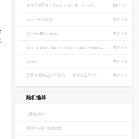
查找全球最便宜的应用订阅价格 - Find C...
12-10
应用-iPA资源站
12-08
的
CyPwn IPA Library
12-08
他
Скачать бесплатно игры и приложения д...
12-08
appdb
12-08
免费 AI 图片去水印神器，一键轻松去除水印
12-07
随机推荐
网购优惠券
福利区(福利资源合集)