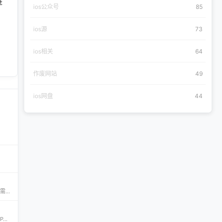
进
ios公众号
85
ios源
73
ios相关
64
作废网站
49
ios网盘
44
iPA资源一站式下载平台——ipapark.com ipapark.com 专注提供 iPhone、iPad、iPod 软体的 IPA 文件下载服务，覆盖 iOS4 至 iOS16 全系统版本，满足不同机型的用户需求。无论是正版砸壳、开心版软件，还是越狱插件、免费证书，都可在本站快速获取。 核心优势 **全网最全 ip
CyPwn IPA Library——最全的 iOS Sideloading 资源库 The CyPwn IPA Library is the most complete sideloading library available for iOS devices. 这里聚合了海量 IPA 包，覆盖 Jailbreak