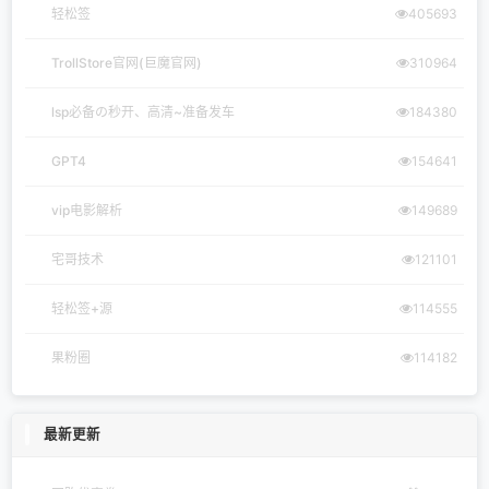
轻松签
405693
TrollStore官网(巨魔官网)
310964
lsp必备の秒开、高清~准备发车
184380
GPT4
154641
vip电影解析
149689
宅哥技术
121101
轻松签+源
114555
果粉圈
114182
最新更新