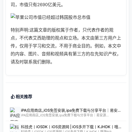
司，市值只有2690亿美元。
特别声明:这篇文章的版权属于作者，只代表作者的观
点，不代表艾西助理的观点和立场。本文由第三方用户上
传，仅用于学习和交流，不用于商业目的。例如，本文中
的内容、图片、音频和视频具有第三方的在先知识产权，
请及时联系我们删除。
相关推荐
iPA应用商店_iOS免签安装,ipa免费下载与分享平台｜易安源&酷卡软件
iPA应用商店_iOS免签安装,ipa免费下载与分享平台｜易安源...
科技虎丨iOSDK丨iOS资源网 | iOS多开下载丨KJHDK丨哦游MAX丨iPA商店丨凸游 | iPA软件免费砸壳下载丨iOSiPA丨苹果多开丨全网最优秀的iPA资源下载网站
科技虎丨iOSDK丨iOS资源网 | iOS多开下载丨KJHDK丨哦游MA...