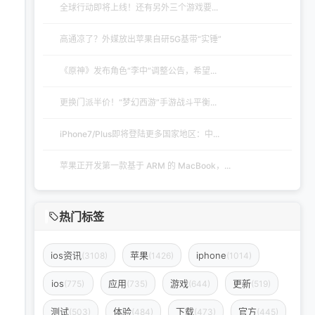
全球行动即将上线！还有另外三个游戏要...
高通凉了？外媒放出苹果自研5G基带“实锤”
《原神》发布角色“李中”调整公告，希望...
更换门派半价！“梦幻西游”手游战斗平衡...
iPhone7/Plus即将登陆更多国家地区：中...
苹果正开发第一款基于 ARM 的 MacBook，...
热门标签
ios资讯
苹果
iphone
(3108)
(1426)
(1014)
ios
应用
游戏
更新
(775)
(735)
(644)
(519)
测试
体验
下载
官方
(503)
(484)
(473)
(445)