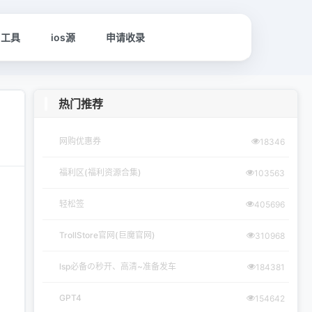
名工具
ios源
申请收录
热门推荐
网购优惠券
18346
福利区(福利资源合集)
103563
轻松签
405696
TrollStore官网(巨魔官网)
310968
lsp必备の秒开、高清~准备发车
184381
GPT4
154642