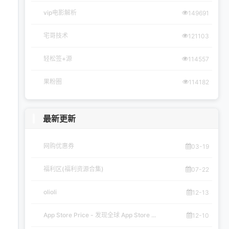
vip电影解析
149691
宅哥技术
121103
轻松签+源
114557
果粉圈
114182
最新更新
网购优惠券
03-19
福利区(福利资源合集)
07-22
olioli
12-13
App Store Price - 发现全球 App Store ...
12-10