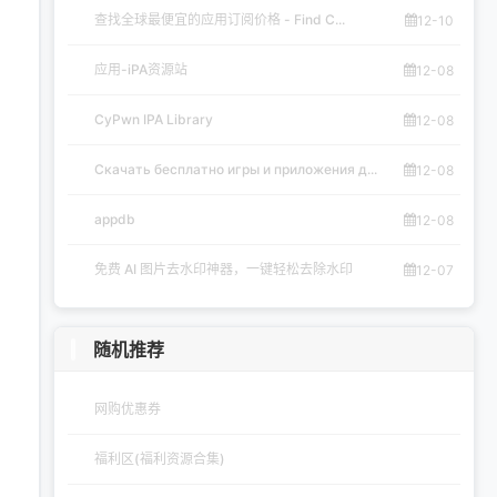
查找全球最便宜的应用订阅价格 - Find C...
12-10
应用-iPA资源站
12-08
CyPwn IPA Library
12-08
Скачать бесплатно игры и приложения д...
12-08
appdb
12-08
免费 AI 图片去水印神器，一键轻松去除水印
12-07
随机推荐
网购优惠券
福利区(福利资源合集)