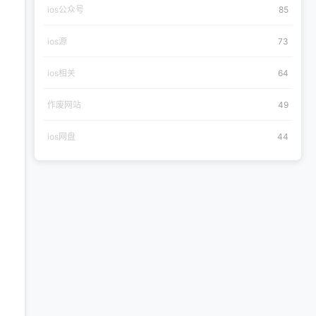
ios公众号
85
ios源
73
ios相关
64
作废网站
49
ios网盘
44