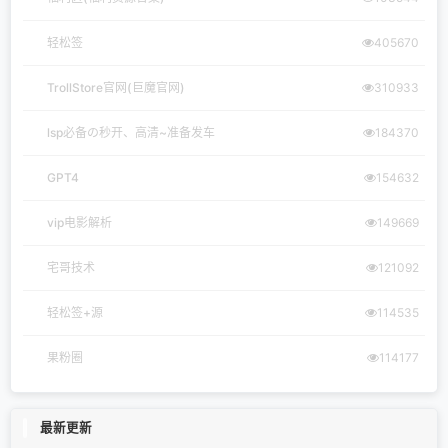
轻松签
405670
TrollStore官网(巨魔官网)
310933
lsp必备の秒开、高清~准备发车
184370
GPT4
154632
vip电影解析
149669
宅哥技术
121092
轻松签+源
114535
果粉圈
114177
最新更新