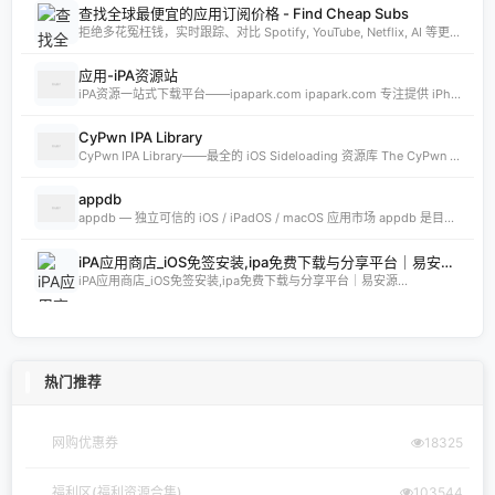
查找全球最便宜的应用订阅价格 - Find Cheap Subs
拒绝多花冤枉钱，实时跟踪、对比 Spotify, YouTube, Netflix, AI 等更多 App 的全球订阅价格。发现 App Store 最低价国家，订阅费用立省 80%。
应用-iPA资源站
iPA资源一站式下载平台——ipapark.com ipapark.com 专注提供 iPhone、iPad、iPod 软体的 IPA 文件下载服务，覆盖 iOS4 至 iOS16 全系统版本，满足不同机型的用户需求。无论是正版砸壳、开心版软件，还是越狱插件、免费证书，都可在本站快速获取。 核心优势 **全网最全 ip
CyPwn IPA Library
CyPwn IPA Library——最全的 iOS Sideloading 资源库 The CyPwn IPA Library is the most complete sideloading library available for iOS devices. 这里聚合了海量 IPA 包，覆盖 Jailbreak
appdb
appdb — 独立可信的 iOS / iPadOS / macOS 应用市场 appdb 是目前最大的 独立 marketplace，专注于 iOS、iPadOS 与 macOS 生态。无论是开发者想要免费发布应用，还是普通用户想要安全、私密地下载安装自己需要的 app，都可以在这里轻松实现。 核心优势 免费发布：开
iPA应用商店_iOS免签安装,ipa免费下载与分享平台｜易安源&酷卡软件
iPA应用商店_iOS免签安装,ipa免费下载与分享平台｜易安源...
热门推荐
网购优惠券
18325
福利区(福利资源合集)
103544