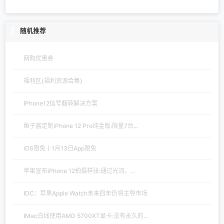
随机推荐
网购优惠券
福利区(福利资源合集)
IPhone12信号翻转解决方案
鱼子酱定制iPhone 12 Pro纯金版:限量7台...
iOS限免丨1月13日App限免
苹果宣布iPhone 12拍摄样张:通过光流，...
IDC：苹果Apple Watch未来四年仍将主导市场
IMac白线使用AMD 5700XT显卡:没有永久的...