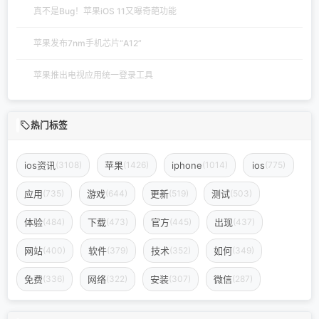
真不是Bug！苹果iOS 11又曝奇葩功能
苹果发布7nm手机芯片“A12”
苹果推出电视应用统一登录工具
热门标签
ios资讯
苹果
iphone
ios
(3108)
(1426)
(1014)
(775)
应用
游戏
更新
测试
(735)
(644)
(519)
(503)
体验
下载
官方
出现
(484)
(473)
(445)
(437)
网站
软件
技术
如何
(400)
(379)
(352)
(349)
免费
网络
安装
微信
(336)
(322)
(307)
(287)