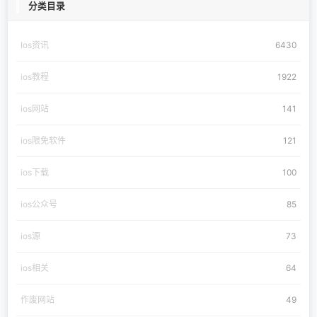
分类目录
Ios资讯
6430
ios教程
1922
ios网站
141
ios限免软件
121
ios下载
100
ios公众号
85
ios源
73
ios相关
64
作废网站
49