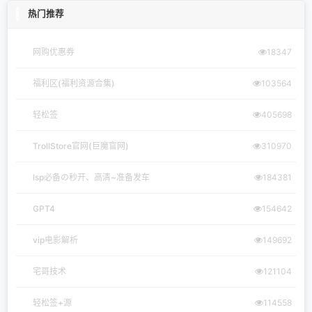
热门推荐
网购优惠券
18347
福利区(福利资源合集)
103564
轻松签
405698
TrollStore官网(巨魔官网)
310970
lsp必备の秒开、高清~准备发车
184381
GPT4
154642
vip电影解析
149692
宅哥技术
121104
轻松签+源
114558