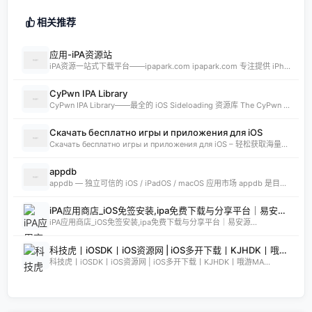
相关推荐
应用-iPA资源站
iPA资源一站式下载平台——ipapark.com ipapark.com 专注提供 iPhone、iPad、iPod 软体的 IPA 文件下载服务，覆盖 iOS4 至 iOS16 全系统版本，满足不同机型的用户需求。无论是正版砸壳、开心版软件，还是越狱插件、免费证书，都可在本站快速获取。 核心优势 **全网最全 ip
CyPwn IPA Library
CyPwn IPA Library——最全的 iOS Sideloading 资源库 The CyPwn IPA Library is the most complete sideloading library available for iOS devices. 这里聚合了海量 IPA 包，覆盖 Jailbreak
Скачать бесплатно игры и приложения для iOS
Скачать бесплатно игры и приложения для iOS – 轻松获取海量精品 在 iklassika.ru，您可以 Скачать 各类 бесплатно 的 игры 与 приложения，专为 iOS 设备打造。平台汇聚最新、最热的移动资源，让用户无需繁琐搜索，一键下载，畅享无
appdb
appdb — 独立可信的 iOS / iPadOS / macOS 应用市场 appdb 是目前最大的 独立 marketplace，专注于 iOS、iPadOS 与 macOS 生态。无论是开发者想要免费发布应用，还是普通用户想要安全、私密地下载安装自己需要的 app，都可以在这里轻松实现。 核心优势 免费发布：开
iPA应用商店_iOS免签安装,ipa免费下载与分享平台｜易安源&酷卡软件
iPA应用商店_iOS免签安装,ipa免费下载与分享平台｜易安源...
科技虎丨iOSDK丨iOS资源网 | iOS多开下载丨KJHDK丨哦游MAX丨iPA商店丨凸游 | iPA软件免费砸壳下载丨iOSiPA丨苹果多开丨全网最优秀的iPA资源下载网站
科技虎丨iOSDK丨iOS资源网 | iOS多开下载丨KJHDK丨哦游MA...