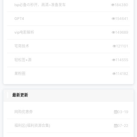
lsp必备の秒开、高清~准备发车
184380
GPT4
154641
vip电影解析
149689
宅哥技术
121101
轻松签+源
114555
果粉圈
114182
最新更新
网购优惠券
03-19
福利区(福利资源合集)
07-22