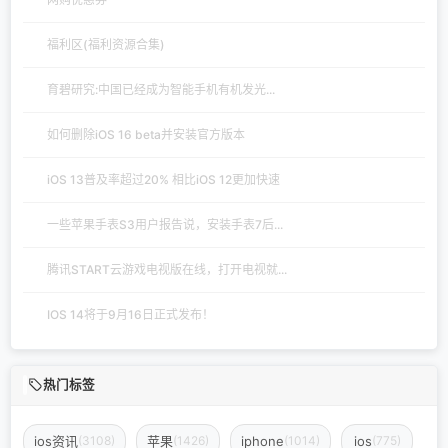
福利区(福利资源合集)
育碧研究:中国已经成为智能手机有机发光...
如何删除iOS 16 beta并安装官方版本
iOS 13普及率超过20% 相比iOS 12更加快速
一些苹果手表S3用户报告说，安装手表7后...
腾讯START云游戏电视版在线，打开电视就...
IOS 14将于9月16日正式发布！
热门标签
ios资讯
苹果
iphone
ios
(3108)
(1426)
(1014)
(775)