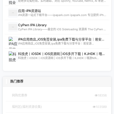
拒绝多花冤枉钱，实时跟踪、对比 Spotify, YouTube, Netflix, AI 等更多 App 的全球订阅价格。发现 App Store 最低价国家，订阅费用立省 80%。
应用-iPA资源站
iPA资源一站式下载平台——ipapark.com ipapark.com 专注提供 iPhone、iPad、iPod 软体的 IPA 文件下载服务，覆盖 iOS4 至 iOS16 全系统版本，满足不同机型的用户需求。无论是正版砸壳、开心版软件，还是越狱插件、免费证书，都可在本站快速获取。 核心优势 **全网最全 ip
CyPwn IPA Library
CyPwn IPA Library——最全的 iOS Sideloading 资源库 The CyPwn IPA Library is the most complete sideloading library available for iOS devices. 这里聚合了海量 IPA 包，覆盖 Jailbreak
iPA应用商店_iOS免签安装,ipa免费下载与分享平台｜易安源&酷卡软件
iPA应用商店_iOS免签安装,ipa免费下载与分享平台｜易安源...
科技虎丨iOSDK丨iOS资源网 | iOS多开下载丨KJHDK丨哦游MAX丨iPA商店丨凸游 | iPA软件免费砸壳下载丨iOSiPA丨苹果多开丨全网最优秀的iPA资源下载网站
科技虎丨iOSDK丨iOS资源网 | iOS多开下载丨KJHDK丨哦游MA...
热门推荐
网购优惠券
18356
福利区(福利资源合集)
103589