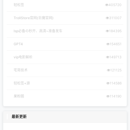
轻松签
405720
TrollStore官网(巨魔官网)
311007
lsp必备の秒开、高清~准备发车
184395
GPT4
154651
vip电影解析
149713
宅哥技术
121125
轻松签+源
114586
果粉圈
114190
最新更新