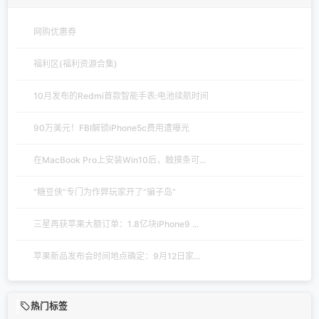
网购优惠券
福利区(福利资源合集)
10月发布的Redmi首款智能手表:电池续航时间
90万美元！FBI解锁iPhone5c费用遭曝光
在MacBook Pro上安装Win10后，触摸条可...
“糖豆侠”专门为作弊玩家开了“骗子岛”
三星再获苹果大额订单：1.8亿块iPhone9 ...
苹果新品发布会时间地点确定：9月12日家...
热门标签