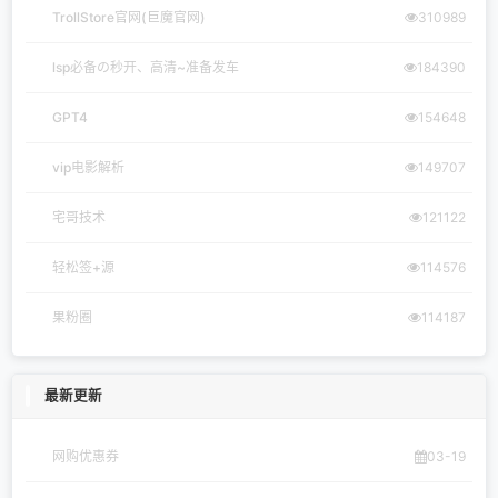
TrollStore官网(巨魔官网)
310989
lsp必备の秒开、高清~准备发车
184390
GPT4
154648
vip电影解析
149707
宅哥技术
121122
轻松签+源
114576
果粉圈
114187
最新更新
网购优惠券
03-19