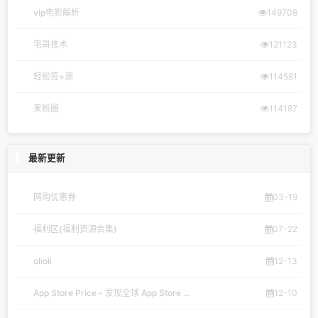
vip电影解析
149708
宅哥技术
121123
轻松签+源
114581
果粉圈
114187
最新更新
网购优惠券
03-19
福利区(福利资源合集)
07-22
olioli
12-13
App Store Price - 发现全球 App Store ...
12-10