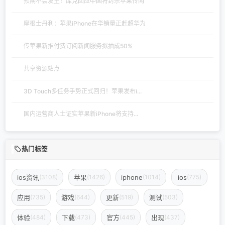
预期不会发生！库克回应中国将封杀苹果传闻
摩根士丹利：苹果iPhone在华销量正赶超华为
传苹果新推付费订阅新闻服务拟抽成50%
共享资源站点
3D Touch多任务手势正式回归！苹果发布i...
国内运营商人士证实苹果新iPhone将支持...
热门标签
ios资讯
苹果
iphone
ios
(3108)
(1426)
(1014)
(775)
应用
游戏
更新
测试
(735)
(644)
(519)
(503)
体验
下载
官方
出现
(484)
(473)
(445)
(437)