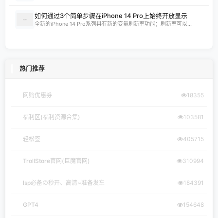
如何通过3个简单步骤在iPhone 14 Pro上始终开放显示
全新的iPhone 14 Pro系列具有新的变量刷新率功能；刷新率可以...
热门推荐
网购优惠券
18355
福利区(福利资源合集)
103581
轻松签
405715
TrollStore官网(巨魔官网)
310994
lsp必备の秒开、高清~准备发车
184391
GPT4
154648