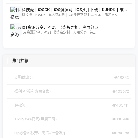
科技虎丨iOSDK丨iOS资源网 | iOS多开下载丨KJHDK丨哦游MAX丨iPA商店丨凸游 | iPA软件免费砸壳下载丨iOSiPA丨苹果多开丨全网最优秀的iPA资源下载网站
科技虎丨iOSDK丨iOS资源网 | iOS多开下载丨KJHDK丨哦游MA...
ios资源分享，P12证书签名定制，应用分身
ios资源分享，P12证书签名定制，应用分身 关...
热门推荐
网购优惠券
18353
福利区(福利资源合集)
103572
轻松签
405711
TrollStore官网(巨魔官网)
310986
lsp必备の秒开、高清~准备发车
184388