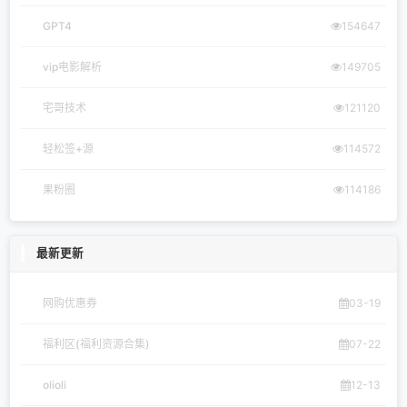
GPT4
154647
vip电影解析
149705
宅哥技术
121120
轻松签+源
114572
果粉圈
114186
最新更新
网购优惠券
03-19
福利区(福利资源合集)
07-22
olioli
12-13