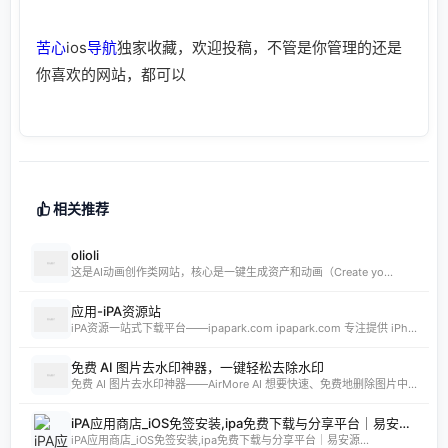
苦心
ios
导航
独家收藏，欢迎投稿，不管是你管理的还是
你喜欢的网站，都可以
相关推荐
olioli
这是AI动画创作类网站，核心是一键生成资产和动画（Create yo...
应用-iPA资源站
iPA资源一站式下载平台——ipapark.com ipapark.com 专注提供 iPhone、iPad、iPod 软体的 IPA 文件下载服务，覆盖 iOS4 至 iOS16 全系统版本，满足不同机型的用户需求。无论是正版砸壳、开心版软件，还是越狱插件、免费证书，都可在本站快速获取。 核心优势 **全网最全 ip
免费 AI 图片去水印神器，一键轻松去除水印
免费 AI 图片去水印神器——AirMore AI 想要快速、免费地删除图片中的文字、logo或水印？AirMore AI 提供的免费在线图片去水印工具，无需登录注册，只需一键上传，数秒即可生成高清无水印图片。 核心优势 免费且无需注册，使用门槛为零。 AI 自动识别并清理图片中的水印、文字或徽标。 一键轻松去除水印，
iPA应用商店_iOS免签安装,ipa免费下载与分享平台｜易安源&酷卡软件
iPA应用商店_iOS免签安装,ipa免费下载与分享平台｜易安源...