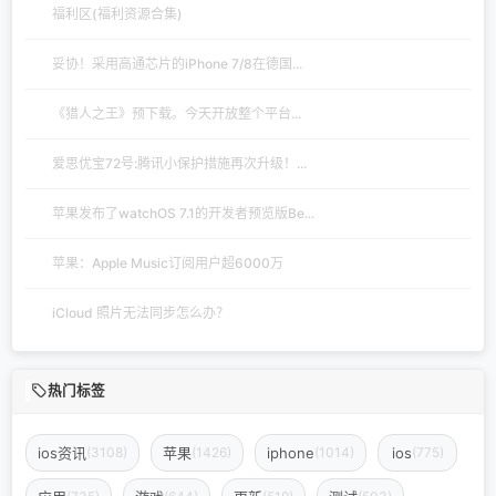
福利区(福利资源合集)
妥协！采用高通芯片的iPhone 7/8在德国...
《猎人之王》预下载。今天开放整个平台...
爱思优宝72号:腾讯小保护措施再次升级！...
苹果发布了watchOS 7.1的开发者预览版Be...
苹果：Apple Music订阅用户超6000万
iCloud 照片无法同步怎么办？
热门标签
ios资讯
苹果
iphone
ios
(3108)
(1426)
(1014)
(775)