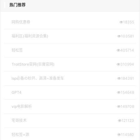
热门推荐
网购优惠券
18355
福利区(福利资源合集)
103581
轻松签
405714
TrollStore官网(巨魔官网)
310994
lsp必备の秒开、高清~准备发车
184391
GPT4
154648
vip电影解析
149708
宅哥技术
121123
轻松签+源
114580