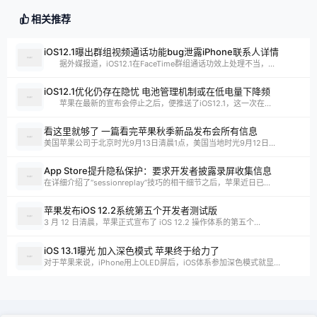
相关推荐
iOS12.1曝出群组视频通话功能bug泄露iPhone联系人详情
据外媒报道，iOS12.1在FaceTime群组通话功效上处理不当，...
iOS12.1优化仍存在隐忧 电池管理机制或在低电量下降频
苹果在最新的宣布会停止之后，便推送了iOS12.1，这一次在...
看这里就够了 一篇看完苹果秋季新品发布会所有信息
美国苹果公司于北京时光9月13日清晨1点，美国当地时光9月12日...
App Store提升隐私保护：要求开发者披露录屏收集信息
在详细介绍了“sessionreplay”技巧的相干细节之后，苹果近日已...
苹果发布iOS 12.2系统第五个开发者测试版
3 月 12 日清晨，苹果正式宣布了 iOS 12.2 操作体系的第五个...
iOS 13.1曝光 加入深色模式 苹果终于给力了
对于苹果来说，iPhone用上OLED屏后，iOS体系参加深色模式就显...