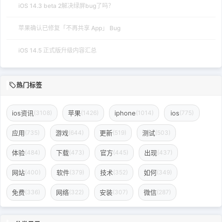
iOS 14.3 beta 2解决绿屏bug了吗？
苹果确认已修复「不再共享 App」 Bug
iOS 14.5 正式版升级内容汇总
热门标签
ios资讯
苹果
iphone
ios
(3108)
(1426)
(1014)
(775)
应用
游戏
更新
测试
(735)
(644)
(519)
(503)
体验
下载
官方
出现
(484)
(473)
(445)
(437)
网站
软件
技术
如何
(400)
(379)
(352)
(349)
免费
网络
安装
微信
(336)
(322)
(307)
(287)