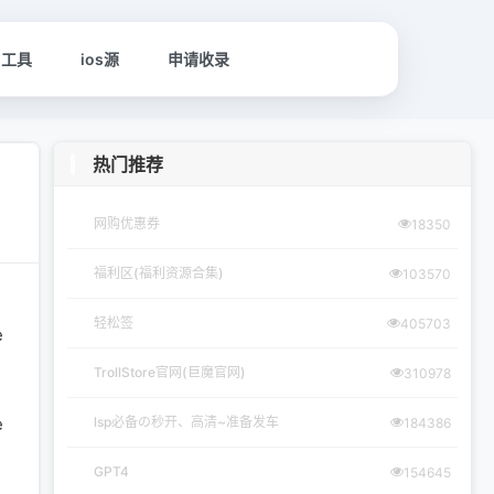
名工具
ios源
申请收录
热门推荐
网购优惠券
18350
福利区(福利资源合集)
103570
轻松签
405703
e
TrollStore官网(巨魔官网)
310978
e
lsp必备の秒开、高清~准备发车
184386
GPT4
154645