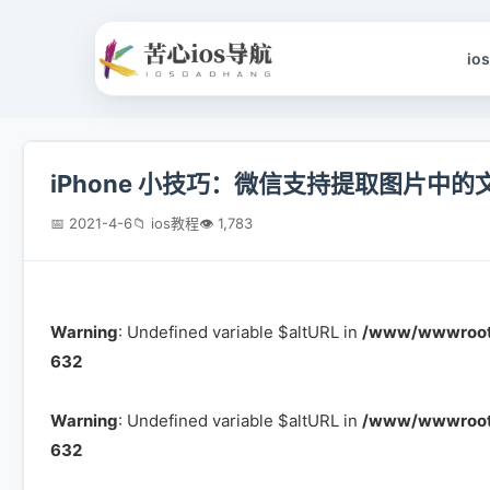
io
iPhone 小技巧：微信支持提取图片中的
📅 2021-4-6
📁 ios教程
👁 1,783
Warning
: Undefined variable $altURL in
/www/wwwroot/
632
Warning
: Undefined variable $altURL in
/www/wwwroot/
632