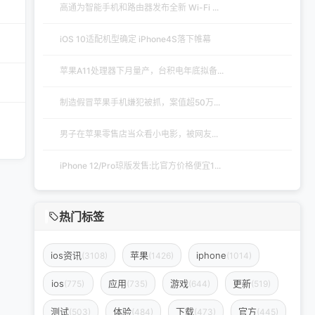
高通为智能手机和路由器发布全新 Wi-Fi ...
iOS 10适配机型确定 iPhone4S落下帷幕
苹果A11处理器下月量产，台积电年底拟备...
制造假冒苹果手机嫌犯被抓，案值超50万...
男子在苹果零售店当众看小电影，被网友...
iPhone 12/Pro琼版发售:比官方价格便宜1...
热门标签
ios资讯
苹果
iphone
(3108)
(1426)
(1014)
ios
应用
游戏
更新
(775)
(735)
(644)
(519)
测试
体验
下载
官方
(503)
(484)
(473)
(445)