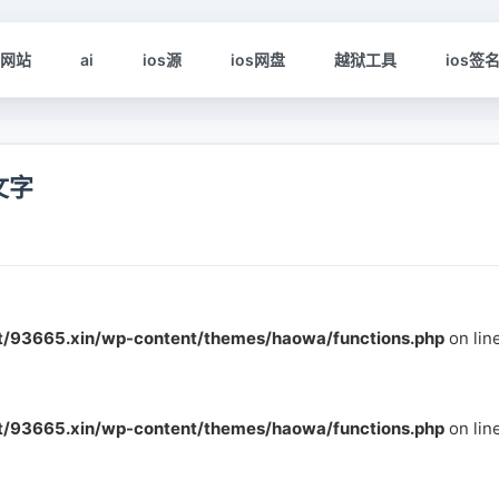
s网站
ai
ios源
ios网盘
越狱工具
ios签
文字
93665.xin/wp-content/themes/haowa/functions.php
on lin
93665.xin/wp-content/themes/haowa/functions.php
on lin