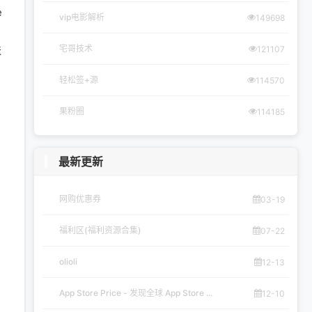
e
vip电影解析
149698
送
宅哥技术
121107
轻松签+源
114570
果粉圈
114185
最新更新
网购优惠券
03-19
福利区(福利资源合集)
07-22
olioli
12-13
App Store Price - 发现全球 App Store ...
12-10