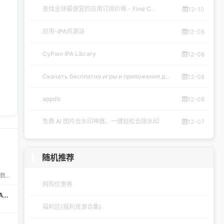
查找全球最便宜的应用订阅价格 - Find C...
12-10
应用-iPA资源站
12-08
。
CyPwn IPA Library
12-08
Скачать бесплатно игры и приложения д...
12-08
appdb
12-08
免费 AI 图片去水印神器，一键轻松去除水印
12-07
随机推荐
免费 AI 图片去水印神器——AirMore AI 想要快速、免费地删除图片中的文字、logo或水印？AirMore AI 提供的免费在线图片去水印工具，无需登录注册，只需一键上传，数秒即可生成高清无水印图片。 核心优势 免费且无需注册，使用门槛为零。 AI 自动识别并清理图片中的水印、文字或徽标。 一键轻松去除水印，
网购优惠券
科技虎丨iOSDK丨iOS资源网 | iOS多开下载丨KJHDK丨哦游MAX丨iPA商店丨凸游 | iPA软件免费砸壳下载丨iOSiPA丨苹果多开丨全网最优秀的iPA资源下载网站
福利区(福利资源合集)