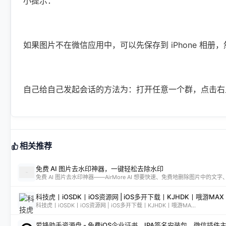
小提示：
如果图片不在微信应用中，可以先保存到 iPhone 相
自己给自己发起会话的方法为：打开任意一个群，点击右
相关推荐
免费 AI 图片去水印神器，一键轻松去除水印
科技虎丨iOSDK丨iOS资源网 | iOS多开下载丨KJHDK丨哦游MA...
爱锋助手资源盘 - 免费iOS企业证书、IPA签名安装包、微信插件