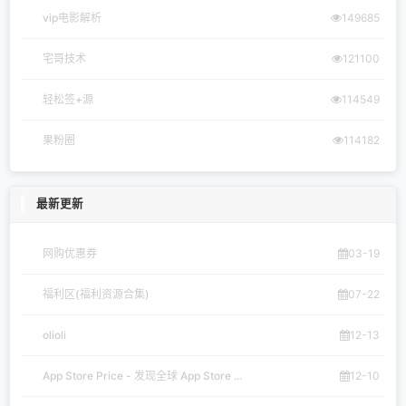
vip电影解析
149685
宅哥技术
121100
轻松签+源
114549
果粉圈
114182
最新更新
网购优惠券
03-19
福利区(福利资源合集)
07-22
olioli
12-13
App Store Price - 发现全球 App Store ...
12-10