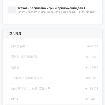
Скачать бесплатно игры и приложения для iOS
Скачать бесплатно игры и приложения для iOS – 轻松获取海量精品 在 iklassika.ru，您可以 Скачать 各类 бесплатно 的 игры 与 приложения，专为 iOS 设备打造。平台汇聚最新、最热的移动资源，让用户无需繁琐搜索，一键下载，畅享无
热门推荐
网购优惠券
18340
福利区(福利资源合集)
103559
轻松签
405685
TrollStore官网(巨魔官网)
310958
lsp必备の秒开、高清~准备发车
184378
GPT4
154639