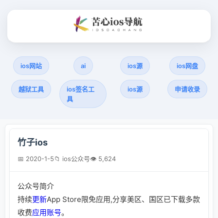
ios网站
ai
ios源
ios网盘
越狱工具
ios签名工
ios源
申请收录
具
竹子ios
📅 2020-1-5
📁 ios公众号
👁 5,624
公众号简介
持续
更新
App Store限免应用,分享美区、国区已下载多款
收费
应用
账号
。