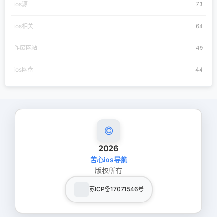
ios源
73
ios相关
64
作废网站
49
ios网盘
44
2026
苦心ios导航
版权所有
苏ICP备17071546号