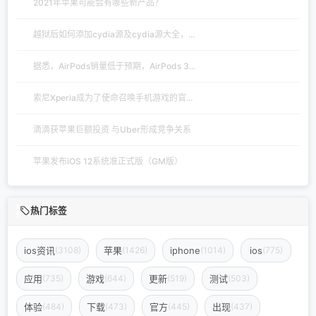
2021年苹果可能会有哪些新产品？
越狱后如何添加cydia源及cydia源大全，...
据悉，AirPods销量低于预期，AirPods 3...
索尼Xperia成为了使命召唤手机游戏的官...
滴滴获苹果巨额投资 与Uber形成竞争关系
苹果发布iOS 12系统准正式版（GM版）
热门标签
ios资讯
苹果
iphone
ios
(3108)
(1426)
(1014)
(775)
应用
游戏
更新
测试
(735)
(644)
(519)
(503)
体验
下载
官方
出现
(484)
(473)
(445)
(437)