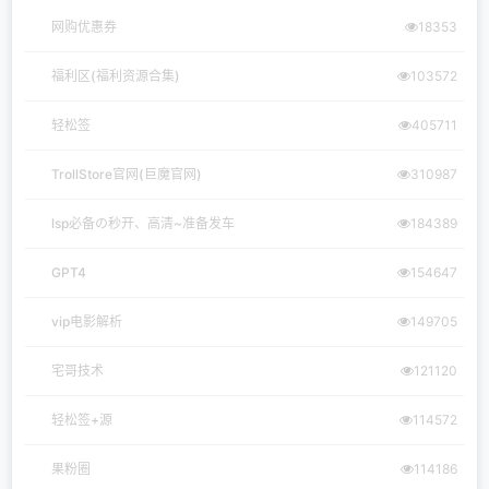
网购优惠券
18353
福利区(福利资源合集)
103572
轻松签
405711
TrollStore官网(巨魔官网)
310987
lsp必备の秒开、高清~准备发车
184389
GPT4
154647
vip电影解析
149705
宅哥技术
121120
轻松签+源
114572
果粉圈
114186