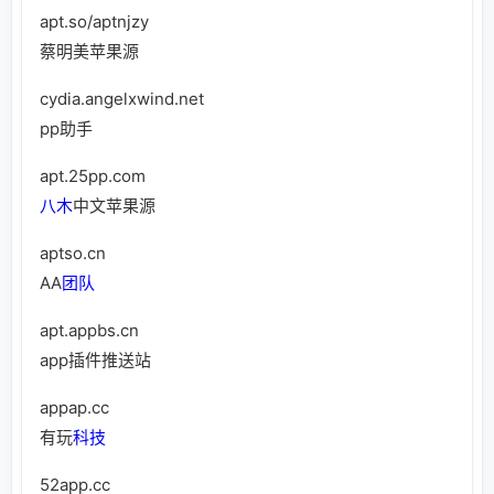
apt.so/aptnjzy
蔡明美苹果源
cydia.angelxwind.net
pp助手
apt.25pp.com
八木
中文苹果源
aptso.cn
AA
团队
apt.appbs.cn
app插件推送站
appap.cc
有玩
科技
52app.cc