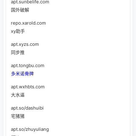
apt.sunbelife.com
国外破解
repo.xarold.com
xy助手
apt.xyzs.com
同步推
apt.tongbu.com
多米诺骨牌
apt.wxhbts.com
大水逼
apt.so/dashuibi
宅猪猪
apt.so/zhuyuliang