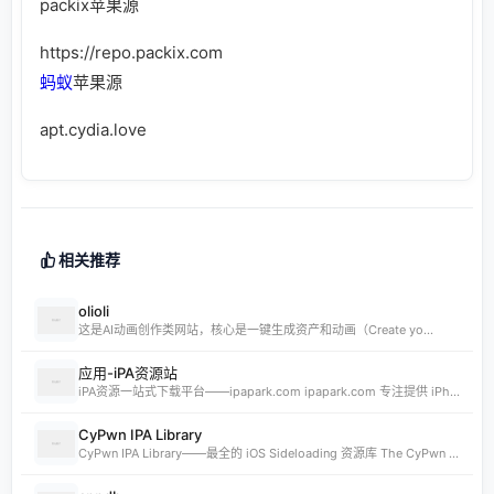
packix苹果源
https://repo.packix.com
蚂蚁
苹果源
apt.cydia.love
相关推荐
olioli
这是AI动画创作类网站，核心是一键生成资产和动画（Create yo...
应用-iPA资源站
iPA资源一站式下载平台——ipapark.com ipapark.com 专注提供 iPhone、iPad、iPod 软体的 IPA 文件下载服务，覆盖 iOS4 至 iOS16 全系统版本，满足不同机型的用户需求。无论是正版砸壳、开心版软件，还是越狱插件、免费证书，都可在本站快速获取。 核心优势 **全网最全 ip
CyPwn IPA Library
CyPwn IPA Library——最全的 iOS Sideloading 资源库 The CyPwn IPA Library is the most complete sideloading library available for iOS devices. 这里聚合了海量 IPA 包，覆盖 Jailbreak