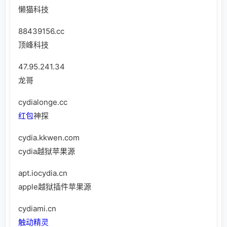
懒猫科技
88439156.cc
顶峰科技
47.95.241.34
龙哥
cydialonge.cc
红包
神探
cydia.kkwen.com
cydia越狱苹果源
apt.iocydia.cn
apple越狱插件苹果源
cydiami.cn
触动
精灵