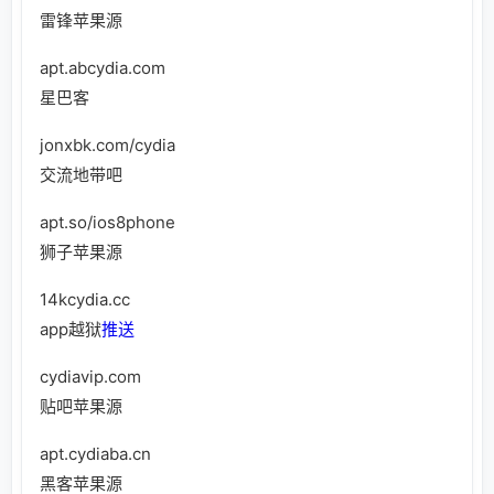
雷锋苹果源
apt.abcydia.com
星巴客
jonxbk.com/cydia
交流地带吧
apt.so/ios8phone
狮子苹果源
14kcydia.cc
app越狱
推送
cydiavip.com
贴吧苹果源
apt.cydiaba.cn
黑客苹果源