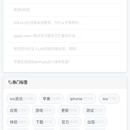
俊達H科技
iOS14.5正式版本周要到，为什么不推荐你...
apple care+每月支付服务已扩展到日本、...
悟空回归代言人LAY的新风格出现，帮助“...
苹果无线耳机AirPods对人体有危害？
热门标签
ios资讯
苹果
iphone
ios
(3108)
(1426)
(1014)
(775)
应用
游戏
更新
测试
(735)
(644)
(519)
(503)
体验
下载
官方
出现
(484)
(473)
(445)
(437)