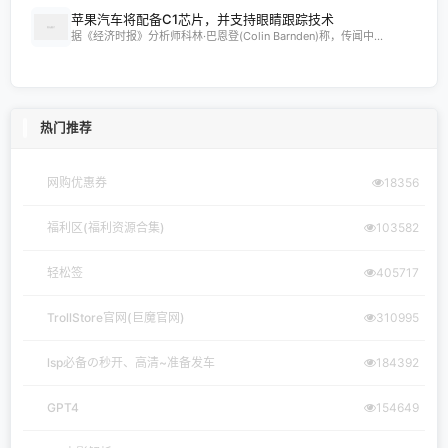
苹果汽车将配备C1芯片，并支持眼睛跟踪技术
据《经济时报》分析师科林·巴恩登(Colin Barnden)称，传闻中...
热门推荐
网购优惠券
18356
福利区(福利资源合集)
103582
轻松签
405717
TrollStore官网(巨魔官网)
310995
lsp必备の秒开、高清~准备发车
184392
GPT4
154649